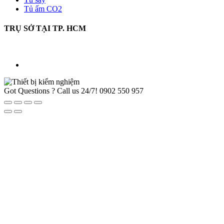
Tủ ấm CO2
TRỤ SỞ TẠI TP. HCM
Got Questions ? Call us 24/7!
0902 550 957