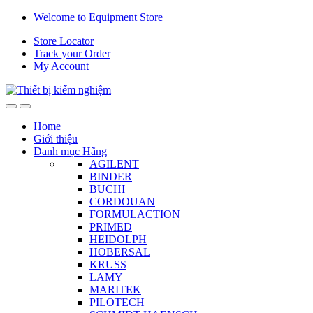
Skip
Skip
Welcome to Equipment Store
to
to
Store Locator
navigation
content
Track your Order
My Account
Home
Giới thiệu
Danh mục Hãng
AGILENT
BINDER
BUCHI
CORDOUAN
FORMULACTION
PRIMED
HEIDOLPH
HOBERSAL
KRUSS
LAMY
MARITEK
PILOTECH