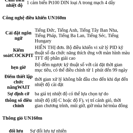
1 cảm biến Pt100 DIN loại A trong mạch 4 dây
nhiệt độ
Công nghệ điều khiển UN160m
Tiếng Đức, Tiếng Anh, Tiếng Tây Ban Nha,
Cài đặt ngôn
Tiếng Pháp, Tiếng Ba Lan, Tiếng Séc, Tiếng
ngữ
Hungary
HIỂN THỊ đơn. Bộ điều khiển vi xử lý PID kỹ
Kiểm
thuật số đa chức năng thích ứng với màn hình màu
soátCOCKPIT
TFT độ phân giải cao
Bộ đếm ngược kỹ thuật số với cài đặt thời gian
hẹn giờ
mục tiêu, có thể điều chỉnh từ 1 phút đến 99 ngày
Điểm thiết lập
thời gian xử lý không bắt đầu cho đến khi đạt đến
chức
nhiệt độ cài đặt
năngWAIT
Sự định cỡ
ba giá trị nhiệt độ có thể lựa chọn tự do
thông số điều
nhiệt độ (độ C hoặc độ F), vị trí cánh gió, thời
chỉnh
gian chương trình, múi giờ, giờ mùa hè/mùa đông
Thông gió UN160m
đối lưu
Sự đối lưu tự nhiên