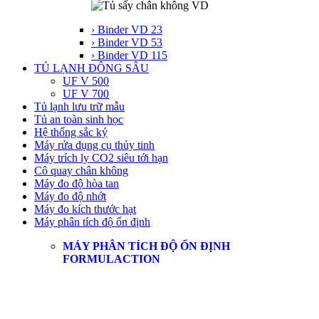
› Binder VD 23
› Binder VD 53
› Binder VD 115
TỦ LẠNH ĐÔNG SÂU
UF V 500
UF V 700
Tủ lạnh lưu trữ mẫu
Tủ an toàn sinh học
Hệ thống sắc ký
Máy rửa dụng cụ thủy tinh
Máy trích ly CO2 siêu tới hạn
Cô quay chân không
Máy đo độ hòa tan
Máy đo độ nhớt
Máy đo kích thước hạt
Máy phân tích độ ổn định
MÁY PHÂN TÍCH ĐỘ ỔN ĐỊNH
FORMULACTION