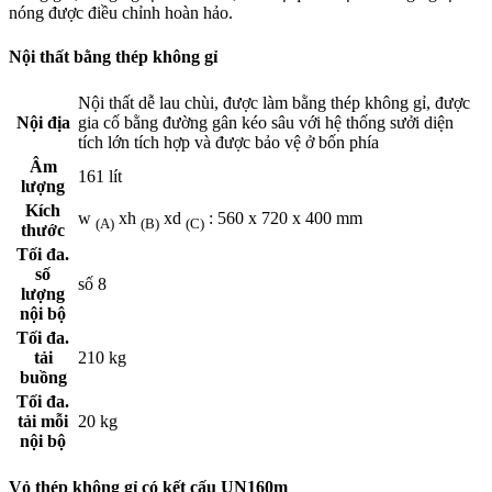
nóng được điều chỉnh hoàn hảo.
Nội thất bằng thép không gỉ
Nội thất dễ lau chùi, được làm bằng thép không gỉ, được
Nội địa
gia cố bằng đường gân kéo sâu với hệ thống sưởi diện
tích lớn tích hợp và được bảo vệ ở bốn phía
Âm
161 lít
lượng
Kích
w
xh
xd
: 560 x 720 x 400 mm
(A)
(B)
(C)
thước
Tối đa.
số
số 8
lượng
nội bộ
Tối đa.
tải
210 kg
buồng
Tối đa.
tải mỗi
20 kg
nội bộ
Vỏ thép không gỉ có kết cấu UN160m