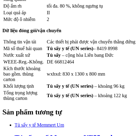
Độ ẩm rh
tối đa. 80 %, không ngưng tụ
Loại quá áp
II
Mức độ ô nhiễm
2
Dữ liệu đóng gói/vận chuyển
Thông tin vận tải
Các thiết bị phải được vận chuyển thẳng đứng
Mã số thuế hải quan
Tủ sấy y tế (UN series)
– 8419 8998
Nước xuất xứ
Tủ sấy
– cộng hòa Liên bang Đức
WEEE-Reg.-Không.
DE 66812464
Kích thước khoảng
bao gồm. thùng
wxhxd: 830 x 1300 x 800 mm
carton
Khối lượng tịnh
Tủ sấy y tế (UN series)
– khoảng 96 kg
Tổng trọng lượng
Tủ sấy y tế (UN series)
– khoảng 122 kg
thùng carton
Sản phẩm tương tự
Tủ sấy y tế Memmert Um