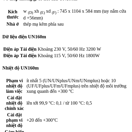
w
xh
xd
: 745 x 1104 x 584 mm (tay nắm cửa
Kích
(D)
(E)
(F)
thước
d +56mm)
Nhà ở
thép mạ kẽm phía sau
Dữ liệu điện UN160m
Điện áp Tải điện
Khoảng 230 V, 50/60 Hz 3200 W
Điện áp Tải điện
Khoảng 115 V, 50/60 Hz 1800W
Nhiệt độ UN160m
Phạm vi
ít nhất 5 (UN/UNplus/UNm/UNmplus) hoặc 10
nhiệt độ
(UF/UFplus/UFm/UFmplus) trên nhiệt độ môi trường
làm việc
xung quanh đến +300 °C
Cài đặt
nhiệt độ
lên tới 99,9 °C: 0,1 / từ 100 °C: 0,5
chính xác
Cài đặt
phạm vi
+20 đến +300°C
nhiệt độ
Cảm biến