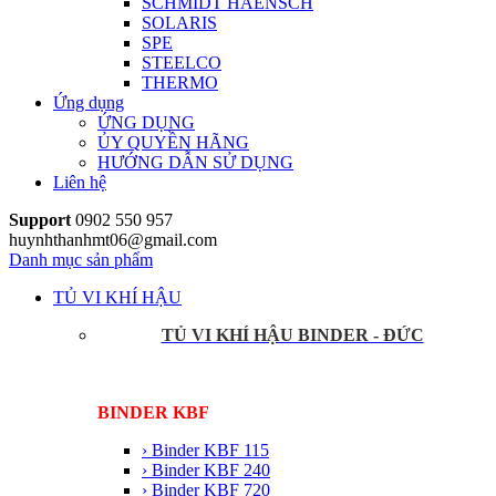
SCHMIDT HAENSCH
SOLARIS
SPE
STEELCO
THERMO
Ứng dụng
ỨNG DỤNG
ỦY QUYỀN HÃNG
HƯỚNG DẪN SỬ DỤNG
Liên hệ
Support
0902 550 957
huynhthanhmt06@gmail.com
Danh mục sản phẩm
TỦ VI KHÍ HẬU
TỦ VI KHÍ HẬU BINDER - ĐỨC
BINDER KBF
› Binder KBF 115
› Binder KBF 240
› Binder KBF 720