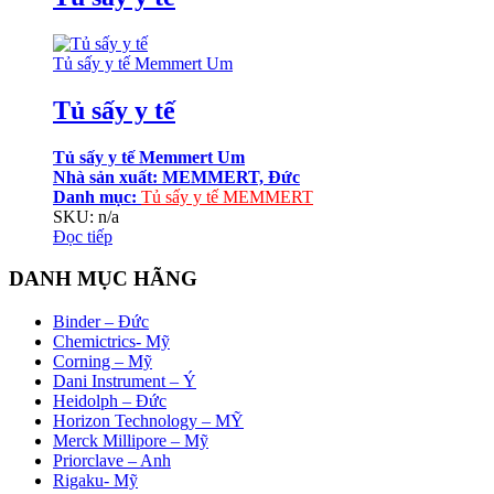
Tủ sấy y tế Memmert Um
Tủ sấy y tế
Tủ sấy y tế Memmert Um
Nhà sản xuất: MEMMERT, Đức
Danh mục:
Tủ sấy y tế MEMMERT
SKU: n/a
Đọc tiếp
DANH MỤC HÃNG
Binder – Đức
Chemictrics- Mỹ
Corning – Mỹ
Dani Instrument – Ý
Heidolph – Đức
Horizon Technology – MỸ
Merck Millipore – Mỹ
Priorclave – Anh
Rigaku- Mỹ