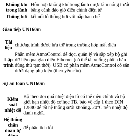
Không khí
Hỗn hợp không khí trong lành được làm nóng trước
trong lành
bằng cánh đảo gió điều chỉnh điện tử
Thông hơi
kết nối lỗ thông hơi với nắp hạn chế
Giao tiếp UN160m
Tài
chương trình được lưu trữ trong trường hợp mất điện
liệu
Phần mềm AtmoControl để đọc, quản lý và sắp xếp bộ ghi
Lập
dữ liệu qua giao diện Ethernet (có thể tải xuống phiên bản
trình
dùng thử tạm thời). USB có phần mềm AtmoControl có sẵn
dưới dạng phụ kiện (theo yêu cầu).
Sự an toàn UN160m
Bộ theo dõi quá nhiệt điện tử có thể điều chỉnh và bộ
Kiểm
giới hạn nhiệt độ cơ học TB, bảo vệ cấp 1 theo DIN
soát
12880 để tắt hệ thống sưởi khoảng. 20°C trên nhiệt độ
nhiệt độ
danh nghĩa
Hệ thống
chẩn
để phân tích lỗi
đoán tự
động