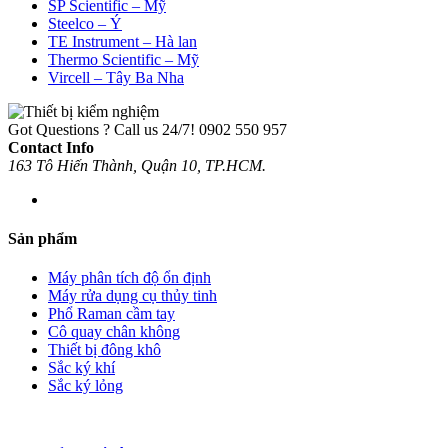
SP Scientific – Mỹ
Steelco – Ý
TE Instrument – Hà lan
Thermo Scientific – Mỹ
Vircell – Tây Ba Nha
Got Questions ? Call us 24/7!
0902 550 957
Contact Info
163 Tô Hiến Thành, Quận 10, TP.HCM.
Sản phẩm
Máy phân tích độ ổn định
Máy rửa dụng cụ thủy tinh
Phổ Raman cầm tay
Cô quay chân không
Thiết bị đông khô
Sắc ký khí
Sắc ký lỏng