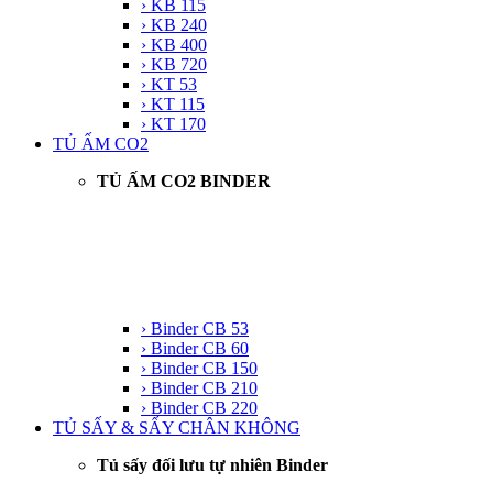
› KB 115
› KB 240
› KB 400
› KB 720
› KT 53
› KT 115
› KT 170
TỦ ẤM CO2
TỦ ẤM CO2 BINDER
› Binder CB 53
› Binder CB 60
› Binder CB 150
› Binder CB 210
› Binder CB 220
TỦ SẤY & SẤY CHÂN KHÔNG
Tủ sấy đối lưu tự nhiên Binder