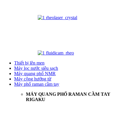
Thiết bị lên men
Máy lọc nước siêu sạch
Máy quang phổ NMR
Máy cộng hưởng từ
Máy phổ raman cầm tay
MÁY QUANG PHỔ RAMAN CẦM TAY
RIGAKU