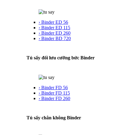
› Binder ED 56
› Binder ED 115
› Binder ED 260
› Binder BD 720
Tủ sấy đối lưu cưỡng bức Binder
› Binder FD 56
› Binder FD 115
› Binder FD 260
Tủ sấy chân không Binder