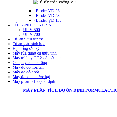
› Binder VD 23
› Binder VD 53
› Binder VD 115
TỦ LẠNH ĐÔNG SÂU
UF V 500
UF V 700
Tủ lạnh lưu trữ mẫu
Tủ an toàn sinh học
Hệ thống sắc ký
Máy rửa dụng cụ thủy tinh
Máy trích ly CO2 siêu tới hạn
Cô quay chân không
Máy đo độ hòa tan
Máy đo độ nhớt
Máy đo kích thước hạt
Máy phân tích độ ổn định
MÁY PHÂN TÍCH ĐỘ ỔN ĐỊNH FORMULACTI