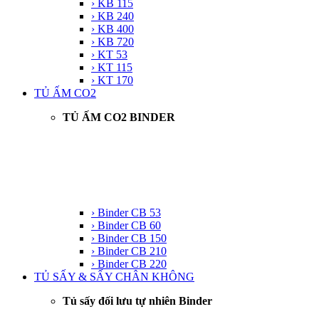
› KB 115
› KB 240
› KB 400
› KB 720
› KT 53
› KT 115
› KT 170
TỦ ẤM CO2
TỦ ẤM CO2 BINDER
› Binder CB 53
› Binder CB 60
› Binder CB 150
› Binder CB 210
› Binder CB 220
TỦ SẤY & SẤY CHÂN KHÔNG
Tủ sấy đối lưu tự nhiên Binder