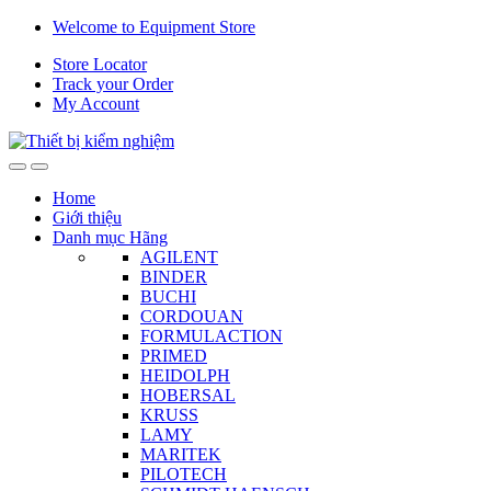
Skip
Skip
Welcome to Equipment Store
to
to
Store Locator
navigation
content
Track your Order
My Account
Home
Giới thiệu
Danh mục Hãng
AGILENT
BINDER
BUCHI
CORDOUAN
FORMULACTION
PRIMED
HEIDOLPH
HOBERSAL
KRUSS
LAMY
MARITEK
PILOTECH