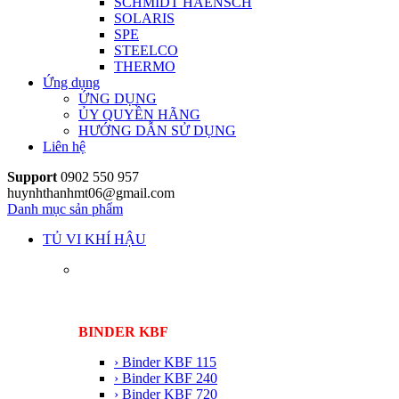
SCHMIDT HAENSCH
SOLARIS
SPE
STEELCO
THERMO
Ứng dụng
ỨNG DỤNG
ỦY QUYỀN HÃNG
HƯỚNG DẪN SỬ DỤNG
Liên hệ
Support
0902 550 957
huynhthanhmt06@gmail.com
Danh mục sản phẩm
TỦ VI KHÍ HẬU
BINDER KBF
› Binder KBF 115
› Binder KBF 240
› Binder KBF 720