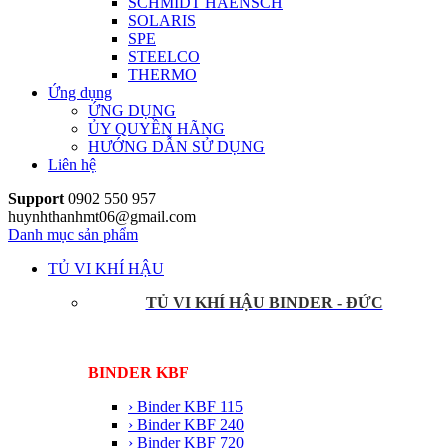
SCHMIDT HAENSCH
SOLARIS
SPE
STEELCO
THERMO
Ứng dụng
ỨNG DỤNG
ỦY QUYỀN HÃNG
HƯỚNG DẪN SỬ DỤNG
Liên hệ
Support
0902 550 957
huynhthanhmt06@gmail.com
Danh mục sản phẩm
TỦ VI KHÍ HẬU
TỦ VI KHÍ HẬU BINDER - ĐỨC
BINDER KBF
› Binder KBF 115
› Binder KBF 240
› Binder KBF 720