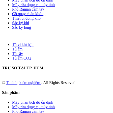
Máy phân tích độ ổn định
Máy rửa dụng cụ thủy tinh
Phổ Raman cầm tay
Cô quay chân không
Thiết bị đông khô
Sắc ký khí
Sắc ký lỏng
Tủ vi khí hậu
Tủ ấm
Tủ sấy
Tủ ấm CO2
TRỤ SỞ TẠI TP. HCM
©
Thiết bị kiểm nghiệm
- All Rights Reserved
Sản phẩm
Máy phân tích độ ổn định
Máy rửa dụng cụ thủy tinh
Phổ Raman cầm tay