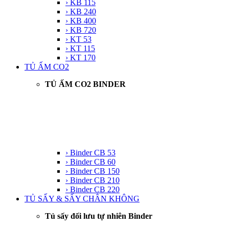
› KB 115
› KB 240
› KB 400
› KB 720
› KT 53
› KT 115
› KT 170
TỦ ẤM CO2
TỦ ẤM CO2 BINDER
› Binder CB 53
› Binder CB 60
› Binder CB 150
› Binder CB 210
› Binder CB 220
TỦ SẤY & SẤY CHÂN KHÔNG
Tủ sấy đối lưu tự nhiên Binder