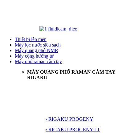
Thiết bị lên men
Máy lọc nước siêu sạch
Máy quang phổ NMR
Máy cộng hưởng từ
Máy phổ raman cầm tay
MÁY QUANG PHỔ RAMAN CẦM TAY
RIGAKU
› RIGAKU PROGENY
› RIGAKU PROGENY LT