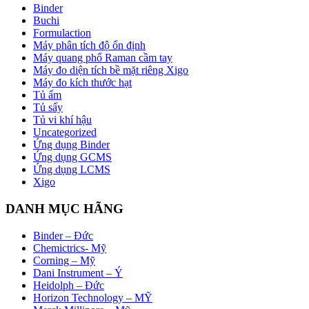
Binder
Buchi
Formulaction
Máy phân tích độ ổn định
Máy quang phổ Raman cầm tay
Máy đo diện tích bề mặt riêng Xigo
Máy đo kích thước hạt
Tủ ấm
Tủ sấy
Tủ vi khí hậu
Uncategorized
Ứng dụng Binder
Ứng dụng GCMS
Ứng dụng LCMS
Xigo
DANH MỤC HÃNG
Binder – Đức
Chemictrics- Mỹ
Corning – Mỹ
Dani Instrument – Ý
Heidolph – Đức
Horizon Technology – MỸ