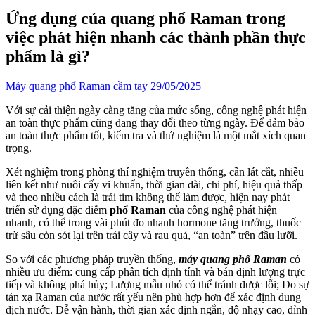
Ứng dụng của quang phổ Raman trong
việc phát hiện nhanh các thành phần thực
phẩm là gì?
Máy quang phổ Raman cầm tay
29/05/2025
Với sự cải thiện ngày càng tăng của mức sống, công nghệ phát hiện
an toàn thực phẩm cũng đang thay đổi theo từng ngày. Để đảm bảo
an toàn thực phẩm tốt, kiểm tra và thử nghiệm là một mắt xích quan
trọng.
Xét nghiệm trong phòng thí nghiệm truyền thống, cần lát cắt, nhiều
liên kết như nuôi cấy vi khuẩn, thời gian dài, chi phí, hiệu quả thấp
và theo nhiều cách là trái tim không thể làm được, hiện nay phát
triển sử dụng đặc điểm
phổ Raman
của công nghệ phát hiện
nhanh, có thể trong vài phút đo nhanh hormone tăng trưởng, thuốc
trừ sâu còn sót lại trên trái cây và rau quả, “an toàn” trên đầu lưỡi.
So với các phương pháp truyền thống,
máy quang phổ Raman
có
nhiều ưu điểm: cung cấp phân tích định tính và bán định lượng trực
tiếp và không phá hủy; Lượng mẫu nhỏ có thể tránh được lỗi; Do sự
tán xạ Raman của nước rất yếu nên phù hợp hơn để xác định dung
dịch nước. Dễ vận hành, thời gian xác định ngắn, độ nhạy cao, đỉnh