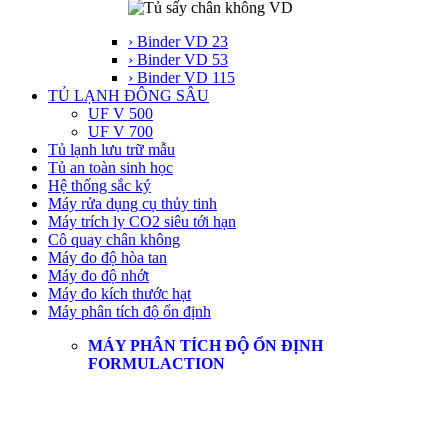
› Binder VD 23
› Binder VD 53
› Binder VD 115
TỦ LẠNH ĐÔNG SÂU
UF V 500
UF V 700
Tủ lạnh lưu trữ mẫu
Tủ an toàn sinh học
Hệ thống sắc ký
Máy rửa dụng cụ thủy tinh
Máy trích ly CO2 siêu tới hạn
Cô quay chân không
Máy đo độ hòa tan
Máy đo độ nhớt
Máy đo kích thước hạt
Máy phân tích độ ổn định
MÁY PHÂN TÍCH ĐỘ ỔN ĐỊNH
FORMULACTION