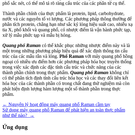
phổ sắc nét, có thể mô tả rõ ràng cấu trúc của các phân tử cụ thể.
Thành phần chính của thực phẩm là protein, lipid, carbohydrate,
nước và các nguyên tố vi lượng. Các phương pháp thông thường để
phân tích protein, chẳng hạn như sắc ký lỏng hiệu suất cao, nhiễu xạ
tia X, phổ khối và quang phổ, có nhược điểm là vận hành phức tạp,
xử lý mẫu phức tạp và mẫu bị hỏng.
Quang phổ Raman
có thể khắc phục những nhược điểm này và là
một trong những phương pháp hiệu quả để xác định thông tin cấu
trúc của các mẫu rắn và lỏng.
Phổ Raman
với máy quang phổ hồng
ngoại có nhiều ưu điểm hơn các phương pháp hóa học truyền thống
trong việc xác định các đặc tính cấu trúc và chức năng của các
thành phần chính trong thực phẩm.
Quang phổ Raman
không chỉ
có thể phân tích định tính cấu trúc hóa học và các thay đổi liên kết
hóa học của các thành phần có trong chất đang thử nghiệm mà còn
phát hiện định lượng hàm lượng một số thành phần trong thực
phẩm.
Điều
←
Nguyên lý hoạt động máy quang phổ Raman cầm tay
Sử dụng máy quang phổ Raman để phát hiện an toàn thực phẩm
hướng
như thế nào?
→
bài
Ứng dụng
viết