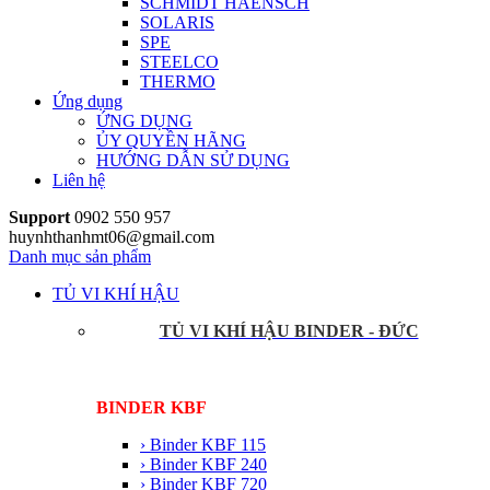
SCHMIDT HAENSCH
SOLARIS
SPE
STEELCO
THERMO
Ứng dụng
ỨNG DỤNG
ỦY QUYỀN HÃNG
HƯỚNG DẪN SỬ DỤNG
Liên hệ
Support
0902 550 957
huynhthanhmt06@gmail.com
Danh mục sản phẩm
TỦ VI KHÍ HẬU
TỦ VI KHÍ HẬU BINDER - ĐỨC
BINDER KBF
› Binder KBF 115
› Binder KBF 240
› Binder KBF 720