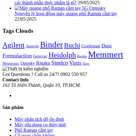
các thành phần thực phẩm là gì?
29/05/2025
Nguyên lý hoạt động máy quang phổ Raman cầm tay
22/05/2025
Tags Clouds
Binder
Agilent
Buchi
Dani
Cordouan
Aureole
Memmert
Heidolph
Formulaction
Genevac
Horiba
Steelco
Virtis
Rigaku
Optosky
Newtronic
Xigo
Got Questions ? Call us 24/7!
0902 550 957
Contact Info
163 Tô Hiến Thành, Quận 10, TP.HCM.
Sản phẩm
Máy phân tích độ ổn định
Máy rửa dụng cụ thủy tinh
Phổ Raman cầm tay
Cô quay chân không