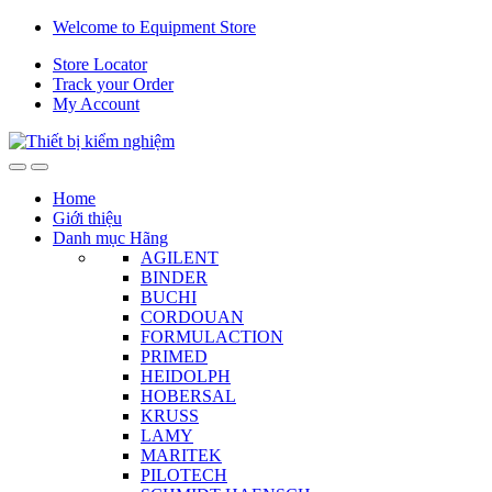
Skip
Skip
Welcome to Equipment Store
to
to
Store Locator
navigation
content
Track your Order
My Account
Home
Giới thiệu
Danh mục Hãng
AGILENT
BINDER
BUCHI
CORDOUAN
FORMULACTION
PRIMED
HEIDOLPH
HOBERSAL
KRUSS
LAMY
MARITEK
PILOTECH