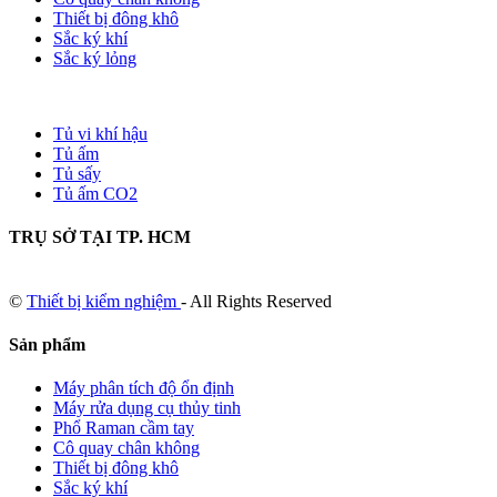
Thiết bị đông khô
Sắc ký khí
Sắc ký lỏng
Tủ vi khí hậu
Tủ ấm
Tủ sấy
Tủ ấm CO2
TRỤ SỞ TẠI TP. HCM
©
Thiết bị kiểm nghiệm
- All Rights Reserved
Sản phẩm
Máy phân tích độ ổn định
Máy rửa dụng cụ thủy tinh
Phổ Raman cầm tay
Cô quay chân không
Thiết bị đông khô
Sắc ký khí