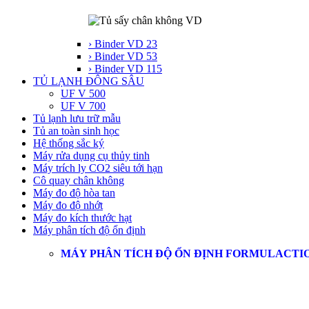
› Binder VD 23
› Binder VD 53
› Binder VD 115
TỦ LẠNH ĐÔNG SÂU
UF V 500
UF V 700
Tủ lạnh lưu trữ mẫu
Tủ an toàn sinh học
Hệ thống sắc ký
Máy rửa dụng cụ thủy tinh
Máy trích ly CO2 siêu tới hạn
Cô quay chân không
Máy đo độ hòa tan
Máy đo độ nhớt
Máy đo kích thước hạt
Máy phân tích độ ổn định
MÁY PHÂN TÍCH ĐỘ ỔN ĐỊNH FORMULACTI