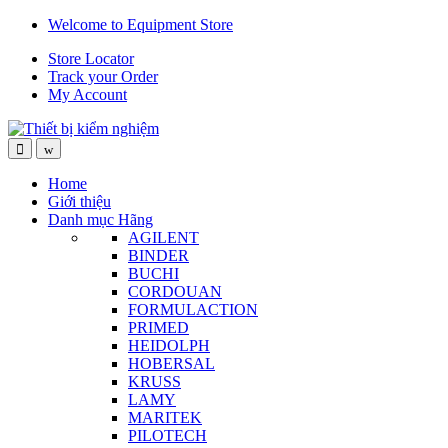
Skip
Skip
Welcome to Equipment Store
to
to
Store Locator
navigation
content
Track your Order
My Account
Home
Giới thiệu
Danh mục Hãng
AGILENT
BINDER
BUCHI
CORDOUAN
FORMULACTION
PRIMED
HEIDOLPH
HOBERSAL
KRUSS
LAMY
MARITEK
PILOTECH