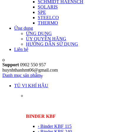
SCHMIDT HAENSCH
SOLARIS
SPE
STEELCO
THERMO
Ứng dụng
ỨNG DỤNG
ỦY QUYỀN HÃNG
HƯỚNG DẪN SỬ DỤNG
Liên hệ
Support
0902 550 957
huynhthanhmt06@gmail.com
Danh mục sản phẩm
TỦ VI KHÍ HẬU
BINDER KBF
› Binder KBF 115
› Binder KBF 240