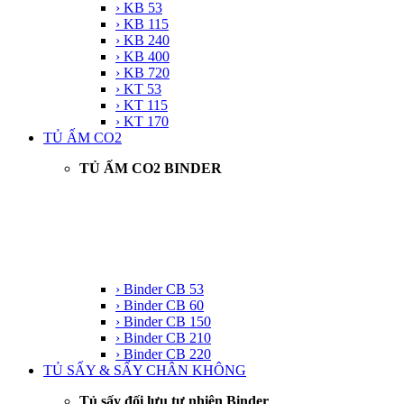
› KB 53
› KB 115
› KB 240
› KB 400
› KB 720
› KT 53
› KT 115
› KT 170
TỦ ẤM CO2
TỦ ẤM CO2 BINDER
› Binder CB 53
› Binder CB 60
› Binder CB 150
› Binder CB 210
› Binder CB 220
TỦ SẤY & SẤY CHÂN KHÔNG
Tủ sấy đối lưu tự nhiên Binder