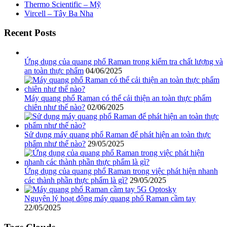
Thermo Scientific – Mỹ
Vircell – Tây Ba Nha
Recent Posts
Ứng dụng của quang phổ Raman trong kiểm tra chất lượng và
an toàn thực phẩm
04/06/2025
Máy quang phổ Raman có thể cải thiện an toàn thực phẩm
chiên như thế nào?
02/06/2025
Sử dụng máy quang phổ Raman để phát hiện an toàn thực
phẩm như thế nào?
29/05/2025
Ứng dụng của quang phổ Raman trong việc phát hiện nhanh
các thành phần thực phẩm là gì?
29/05/2025
Nguyên lý hoạt động máy quang phổ Raman cầm tay
22/05/2025