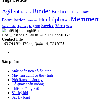
Tags Clouds
Binder
Agilent
Buchi
Dani
Cordouan
Aureole
Memmert
Heidolph
Formulaction
Genevac
Horiba
Steelco
Virtis
Rigaku
Optosky
Newtronic
Xigo
Got Questions ? Call us 24/7!
0902 550 957
Contact Info
163 Tô Hiến Thành, Quận 10, TP.HCM.
Sản phẩm
Máy phân tích độ ổn định
Máy rửa dụng cụ thủy tinh
Phổ Raman cầm tay
Cô quay chân không
Thiết bị đông khô
Sắc ký khí
Sắc ký lỏng