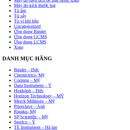
Máy đo diện tích bề mặt riêng Xigo
Máy đo kích thước hạt
Tủ ấm
Tủ sấy
Tủ vi khí hậu
Uncategorized
Ứng dụng Binder
Ứng dụng GCMS
Ứng dụng LCMS
Xigo
DANH MỤC HÃNG
Binder – Đức
Chemictrics- Mỹ
Corning – Mỹ
Dani Instrument – Ý
Heidolph – Đức
Horizon Technology – MỸ
Merck Millipore – Mỹ
Priorclave – Anh
Rigaku- Mỹ
SP Scientific – Mỹ
Steelco – Ý
TE Instrument – Hà lan