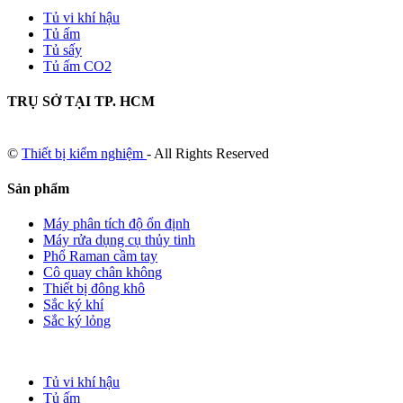
Tủ vi khí hậu
Tủ ấm
Tủ sấy
Tủ ấm CO2
TRỤ SỞ TẠI TP. HCM
©
Thiết bị kiểm nghiệm
- All Rights Reserved
Sản phẩm
Máy phân tích độ ổn định
Máy rửa dụng cụ thủy tinh
Phổ Raman cầm tay
Cô quay chân không
Thiết bị đông khô
Sắc ký khí
Sắc ký lỏng
Tủ vi khí hậu
Tủ ấm