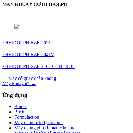
MÁY KHUẤY CƠ HEIDOLPH
› HEIDOLPH RZR 2021
› HEIDOLPH RZR 2041V
› HEIDOLPH RZR 2102 CONTROL
Điều
←
Máy cô quay chân không
Máy khuấy từ
→
hướng
bài
Ứng dụng
viết
Binder
Buchi
Formulaction
Máy phân tích độ ổn định
Máy quang phổ Raman cầm tay