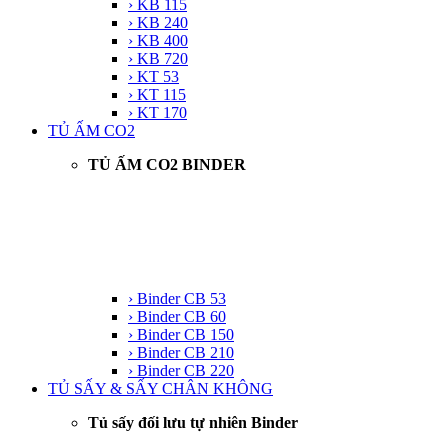
› KB 115
› KB 240
› KB 400
› KB 720
› KT 53
› KT 115
› KT 170
TỦ ẤM CO2
TỦ ẤM CO2 BINDER
› Binder CB 53
› Binder CB 60
› Binder CB 150
› Binder CB 210
› Binder CB 220
TỦ SẤY & SẤY CHÂN KHÔNG
Tủ sấy đối lưu tự nhiên Binder