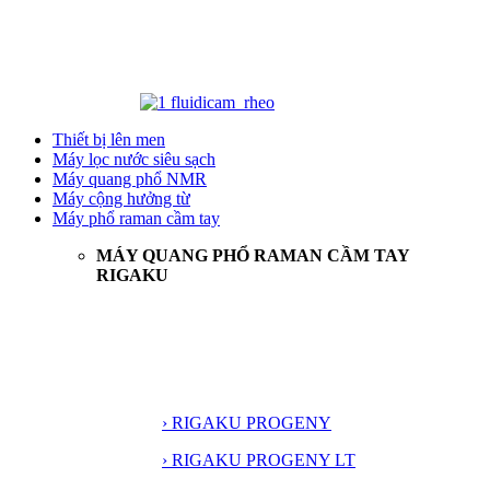
Thiết bị lên men
Máy lọc nước siêu sạch
Máy quang phổ NMR
Máy cộng hưởng từ
Máy phổ raman cầm tay
MÁY QUANG PHỔ RAMAN CẦM TAY
RIGAKU
› RIGAKU PROGENY
› RIGAKU PROGENY LT