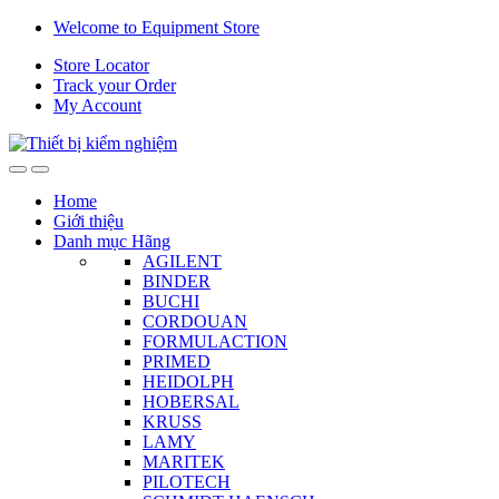
Skip
Skip
Welcome to Equipment Store
to
to
Store Locator
navigation
content
Track your Order
My Account
Home
Giới thiệu
Danh mục Hãng
AGILENT
BINDER
BUCHI
CORDOUAN
FORMULACTION
PRIMED
HEIDOLPH
HOBERSAL
KRUSS
LAMY
MARITEK
PILOTECH