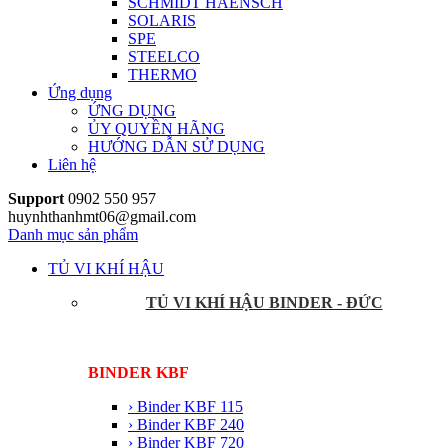
SCHMIDT HAENSCH
SOLARIS
SPE
STEELCO
THERMO
Ứng dụng
ỨNG DỤNG
ỦY QUYỀN HÃNG
HƯỚNG DẪN SỬ DỤNG
Liên hệ
Support
0902 550 957
huynhthanhmt06@gmail.com
Danh mục sản phẩm
TỦ VI KHÍ HẬU
TỦ VI KHÍ HẬU BINDER - ĐỨC
BINDER KBF
› Binder KBF 115
› Binder KBF 240
› Binder KBF 720