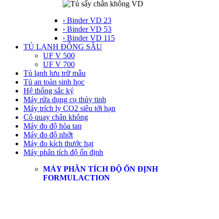
› Binder VD 23
› Binder VD 53
› Binder VD 115
TỦ LẠNH ĐÔNG SÂU
UF V 500
UF V 700
Tủ lạnh lưu trữ mẫu
Tủ an toàn sinh học
Hệ thống sắc ký
Máy rửa dụng cụ thủy tinh
Máy trích ly CO2 siêu tới hạn
Cô quay chân không
Máy đo độ hòa tan
Máy đo độ nhớt
Máy đo kích thước hạt
Máy phân tích độ ổn định
MÁY PHÂN TÍCH ĐỘ ỔN ĐỊNH
FORMULACTION