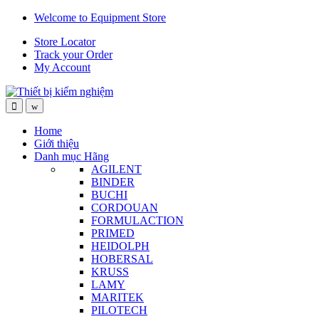
Skip
Skip
Welcome to Equipment Store
to
to
Store Locator
navigation
content
Track your Order
My Account
Home
Giới thiệu
Danh mục Hãng
AGILENT
BINDER
BUCHI
CORDOUAN
FORMULACTION
PRIMED
HEIDOLPH
HOBERSAL
KRUSS
LAMY
MARITEK
PILOTECH