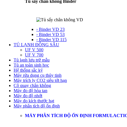
Tủ sấy chân không Binder
› Binder VD 23
› Binder VD 53
› Binder VD 115
TỦ LẠNH ĐÔNG SÂU
UF V 500
UF V 700
Tủ lạnh lưu trữ mẫu
Tủ an toàn sinh học
Hệ thống sắc ký
Máy rửa dụng cụ thủy tinh
Máy trích ly CO2 siêu tới hạn
Cô quay chân không
Máy đo độ hòa tan
Máy đo độ nhớt
Máy đo kích thước hạt
Máy phân tích độ ổn định
MÁY PHÂN TÍCH ĐỘ ỔN ĐỊNH FORMULACTI