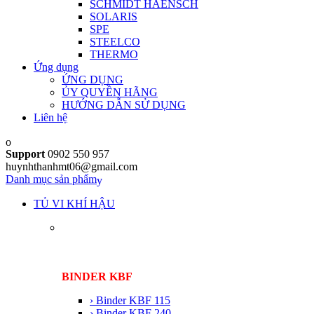
SCHMIDT HAENSCH
SOLARIS
SPE
STEELCO
THERMO
Ứng dụng
ỨNG DỤNG
ỦY QUYỀN HÃNG
HƯỚNG DẪN SỬ DỤNG
Liên hệ
Support
0902 550 957
huynhthanhmt06@gmail.com
Danh mục sản phẩm
TỦ VI KHÍ HẬU
BINDER KBF
› Binder KBF 115
› Binder KBF 240