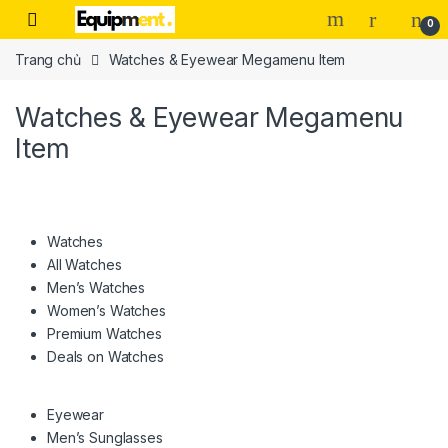
Skip to navigation
Skip to content
0
Trang chủ
Watches & Eyewear Megamenu Item
Watches & Eyewear Megamenu
Item
Watches
All Watches
Men’s Watches
Women’s Watches
Premium Watches
Deals on Watches
Eyewear
Men’s Sunglasses