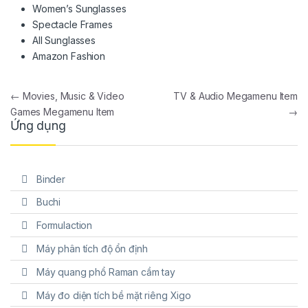
Women’s Sunglasses
Spectacle Frames
All Sunglasses
Amazon Fashion
Điều hướng bài viết
←
Movies, Music & Video
TV & Audio Megamenu Item
Games Megamenu Item
→
Ứng dụng
Binder
Buchi
Formulaction
Máy phân tích độ ổn định
Máy quang phổ Raman cầm tay
Máy đo diện tích bề mặt riêng Xigo