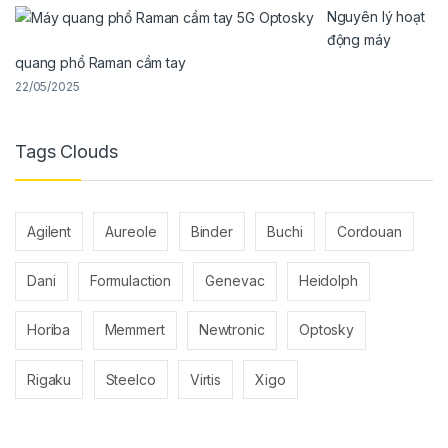
Nguyên lý hoạt
động máy
quang phổ Raman cầm tay
22/05/2025
Tags Clouds
Agilent
Aureole
Binder
Buchi
Cordouan
Dani
Formulaction
Genevac
Heidolph
Horiba
Memmert
Newtronic
Optosky
Rigaku
Steelco
Virtis
Xigo