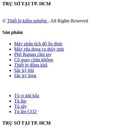
TRỤ SỞ TẠI TP. HCM
©
Thiết bị kiểm nghiệm
- All Rights Reserved
Sản phẩm
Máy phân tích độ ổn định
Máy rửa dụng cụ thủy tinh
Phổ Raman cầm tay
Cô quay chân không
Thiết bị đông khô
Sắc ký khí
Sắc ký lỏng
Tủ vi khí hậu
Tủ ấm
Tủ sấy
Tủ ấm CO2
TRỤ SỞ TẠI TP. HCM