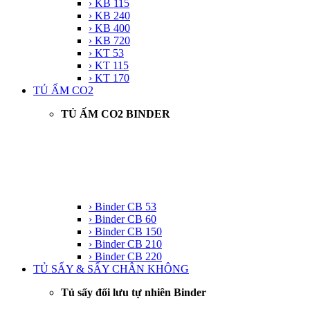
› KB 115
› KB 240
› KB 400
› KB 720
› KT 53
› KT 115
› KT 170
TỦ ẤM CO2
TỦ ẤM CO2 BINDER
› Binder CB 53
› Binder CB 60
› Binder CB 150
› Binder CB 210
› Binder CB 220
TỦ SẤY & SẤY CHÂN KHÔNG
Tủ sấy đối lưu tự nhiên Binder