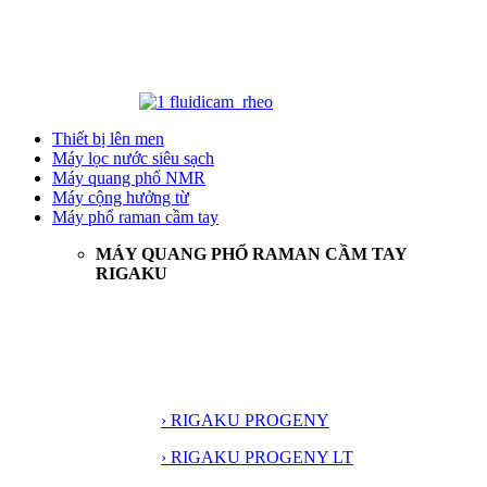
Thiết bị lên men
Máy lọc nước siêu sạch
Máy quang phổ NMR
Máy cộng hưởng từ
Máy phổ raman cầm tay
MÁY QUANG PHỔ RAMAN CẦM TAY
RIGAKU
› RIGAKU PROGENY
› RIGAKU PROGENY LT