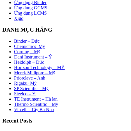
Ứng dụng Binder
Ứng dụng GCMS
Ứng dụng LCMS
Xigo
DANH MỤC HÃNG
Binder – Đức
Chemictrics- Mỹ
Corning – Mỹ
Dani Instrument – Ý
Heidolph – Đức
Horizon Technology – MỸ
Merck Millipore – Mỹ
Priorclave – Anh
Rigaku- Mỹ
SP Scientific – Mỹ
Steelco – Ý
TE Instrument – Hà lan
Thermo Scientific – Mỹ
Vircell – Tây Ba Nha
Recent Posts