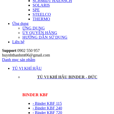
SCHMIDT HAENSCH
SOLARIS
SPE
STEELCO
THERMO
Ứng dụng
ỨNG DỤNG
ỦY QUYỀN HÃNG
HƯỚNG DẪN SỬ DỤNG
Liên hệ
Support
0902 550 957
huynhthanhmt06@gmail.com
Danh mục sản phẩm
TỦ VI KHÍ HẬU
TỦ VI KHÍ HẬU BINDER - ĐỨC
BINDER KBF
› Binder KBF 115
› Binder KBF 240
› Binder KBF 720