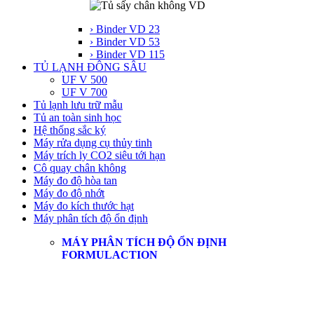
› Binder VD 23
› Binder VD 53
› Binder VD 115
TỦ LẠNH ĐÔNG SÂU
UF V 500
UF V 700
Tủ lạnh lưu trữ mẫu
Tủ an toàn sinh học
Hệ thống sắc ký
Máy rửa dụng cụ thủy tinh
Máy trích ly CO2 siêu tới hạn
Cô quay chân không
Máy đo độ hòa tan
Máy đo độ nhớt
Máy đo kích thước hạt
Máy phân tích độ ổn định
MÁY PHÂN TÍCH ĐỘ ỔN ĐỊNH
FORMULACTION