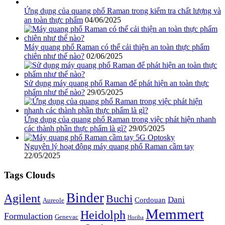
Ứng dụng của quang phổ Raman trong kiểm tra chất lượng và
an toàn thực phẩm
04/06/2025
Máy quang phổ Raman có thể cải thiện an toàn thực phẩm
chiên như thế nào?
02/06/2025
Sử dụng máy quang phổ Raman để phát hiện an toàn thực
phẩm như thế nào?
29/05/2025
Ứng dụng của quang phổ Raman trong việc phát hiện nhanh
các thành phần thực phẩm là gì?
29/05/2025
Nguyên lý hoạt động máy quang phổ Raman cầm tay
22/05/2025
Tags Clouds
Binder
Agilent
Buchi
Dani
Cordouan
Aureole
Memmert
Heidolph
Formulaction
Genevac
Horiba