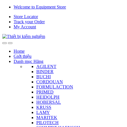
Skip
Skip
Welcome to Equipment Store
to
to
Store Locator
navigation
content
Track your Order
My Account
Home
Giới thiệu
Danh mục Hãng
AGILENT
BINDER
BUCHI
CORDOUAN
FORMULACTION
PRIMED
HEIDOLPH
HOBERSAL
KRUSS
LAMY
MARITEK
PILOTECH