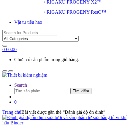
› RIGAKU PROGENY X2™
› RIGAKU PROGENY ResQ™
Vật tư tiêu hao
Search
for:
0
€
0.00
Chưa có sản phẩm trong giỏ hàng.
Search
Tìm
Tìm kiếm
kiếm:
0
Trang chủ
Bài viết được gắn thẻ “Đánh giá độ ổn định”