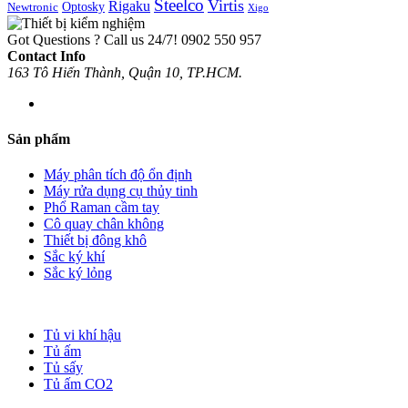
Steelco
Virtis
Rigaku
Optosky
Newtronic
Xigo
Got Questions ? Call us 24/7!
0902 550 957
Contact Info
163 Tô Hiến Thành, Quận 10, TP.HCM.
Sản phẩm
Máy phân tích độ ổn định
Máy rửa dụng cụ thủy tinh
Phổ Raman cầm tay
Cô quay chân không
Thiết bị đông khô
Sắc ký khí
Sắc ký lỏng
Tủ vi khí hậu
Tủ ấm
Tủ sấy
Tủ ấm CO2