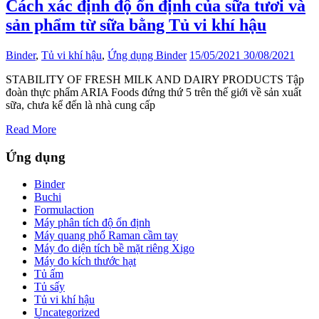
Cách xác định độ ổn định của sữa tươi và
sản phẩm từ sữa bằng Tủ vi khí hậu
Binder
,
Tủ vi khí hậu
,
Ứng dụng Binder
15/05/2021
30/08/2021
STABILITY OF FRESH MILK AND DAIRY PRODUCTS Tập
đoàn thực phẩm ARIA Foods đứng thứ 5 trên thế giới về sản xuất
sữa, chưa kể đến là nhà cung cấp
Read More
Ứng dụng
Binder
Buchi
Formulaction
Máy phân tích độ ổn định
Máy quang phổ Raman cầm tay
Máy đo diện tích bề mặt riêng Xigo
Máy đo kích thước hạt
Tủ ấm
Tủ sấy
Tủ vi khí hậu
Uncategorized