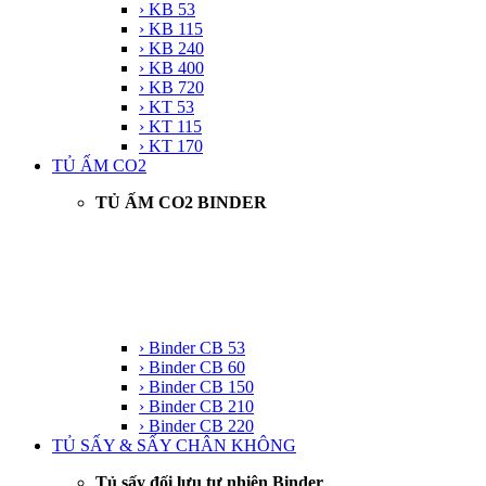
› KB 53
› KB 115
› KB 240
› KB 400
› KB 720
› KT 53
› KT 115
› KT 170
TỦ ẤM CO2
TỦ ẤM CO2 BINDER
› Binder CB 53
› Binder CB 60
› Binder CB 150
› Binder CB 210
› Binder CB 220
TỦ SẤY & SẤY CHÂN KHÔNG
Tủ sấy đối lưu tự nhiên Binder