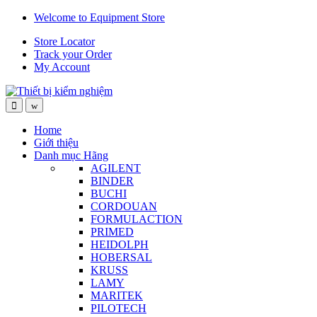
Skip
Skip
Welcome to Equipment Store
to
to
Store Locator
navigation
content
Track your Order
My Account
Home
Giới thiệu
Danh mục Hãng
AGILENT
BINDER
BUCHI
CORDOUAN
FORMULACTION
PRIMED
HEIDOLPH
HOBERSAL
KRUSS
LAMY
MARITEK
PILOTECH