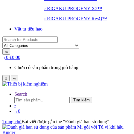
› RIGAKU PROGENY X2™
› RIGAKU PROGENY ResQ™
Vật tư tiêu hao
Search
for:
0
€
0.00
Chưa có sản phẩm trong giỏ hàng.
Search
Tìm
Tìm kiếm
kiếm:
0
Trang chủ
Bài viết được gắn thẻ “Đánh giá hạn sử dụng”