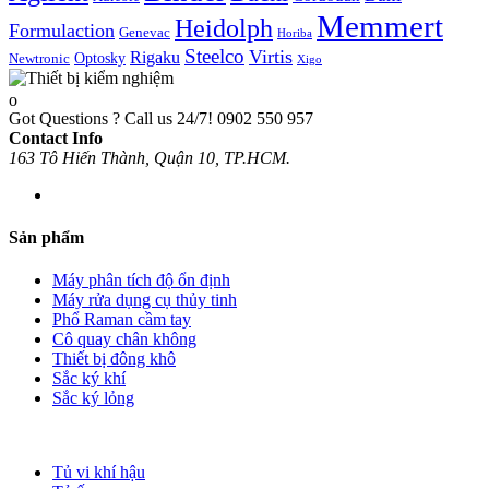
Memmert
Heidolph
Formulaction
Genevac
Horiba
Steelco
Virtis
Rigaku
Optosky
Newtronic
Xigo
Got Questions ? Call us 24/7!
0902 550 957
Contact Info
163 Tô Hiến Thành, Quận 10, TP.HCM.
Sản phẩm
Máy phân tích độ ổn định
Máy rửa dụng cụ thủy tinh
Phổ Raman cầm tay
Cô quay chân không
Thiết bị đông khô
Sắc ký khí
Sắc ký lỏng
Tủ vi khí hậu