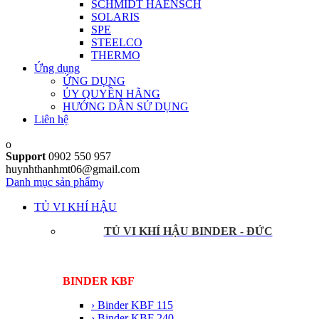
SCHMIDT HAENSCH
SOLARIS
SPE
STEELCO
THERMO
Ứng dụng
ỨNG DỤNG
ỦY QUYỀN HÃNG
HƯỚNG DẪN SỬ DỤNG
Liên hệ
Support
0902 550 957
huynhthanhmt06@gmail.com
Danh mục sản phẩm
TỦ VI KHÍ HẬU
TỦ VI KHÍ HẬU BINDER - ĐỨC
BINDER KBF
› Binder KBF 115
› Binder KBF 240