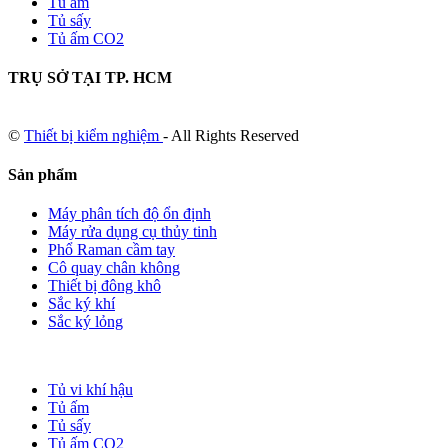
Tủ ấm
Tủ sấy
Tủ ấm CO2
TRỤ SỞ TẠI TP. HCM
©
Thiết bị kiểm nghiệm
- All Rights Reserved
Sản phẩm
Máy phân tích độ ổn định
Máy rửa dụng cụ thủy tinh
Phổ Raman cầm tay
Cô quay chân không
Thiết bị đông khô
Sắc ký khí
Sắc ký lỏng
Tủ vi khí hậu
Tủ ấm
Tủ sấy
Tủ ấm CO2