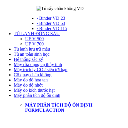
› Binder VD 23
› Binder VD 53
› Binder VD 115
TỦ LẠNH ĐÔNG SÂU
UF V 500
UF V 700
Tủ lạnh lưu trữ mẫu
Tủ an toàn sinh học
Hệ thống sắc ký
Máy rửa dụng cụ thủy tinh
Máy trích ly CO2 siêu tới hạn
Cô quay chân không
Máy đo độ hòa tan
Máy đo độ nhớt
Máy đo kích thước hạt
Máy phân tích độ ổn định
MÁY PHÂN TÍCH ĐỘ ỔN ĐỊNH
FORMULACTION