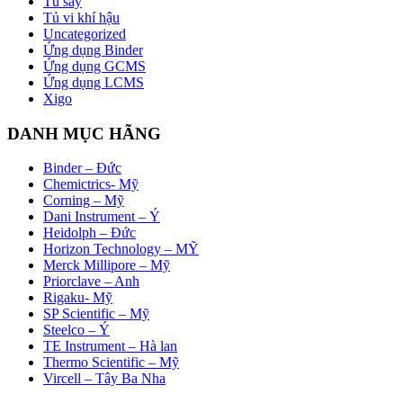
Tủ sấy
Tủ vi khí hậu
Uncategorized
Ứng dụng Binder
Ứng dụng GCMS
Ứng dụng LCMS
Xigo
DANH MỤC HÃNG
Binder – Đức
Chemictrics- Mỹ
Corning – Mỹ
Dani Instrument – Ý
Heidolph – Đức
Horizon Technology – MỸ
Merck Millipore – Mỹ
Priorclave – Anh
Rigaku- Mỹ
SP Scientific – Mỹ
Steelco – Ý
TE Instrument – Hà lan
Thermo Scientific – Mỹ
Vircell – Tây Ba Nha