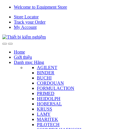
Skip
Skip
Welcome to Equipment Store
to
to
Store Locator
navigation
content
Track your Order
My Account
Home
Giới thiệu
Danh mục Hãng
AGILENT
BINDER
BUCHI
CORDOUAN
FORMULACTION
PRIMED
HEIDOLPH
HOBERSAL
KRUSS
LAMY
MARITEK
PILOTECH