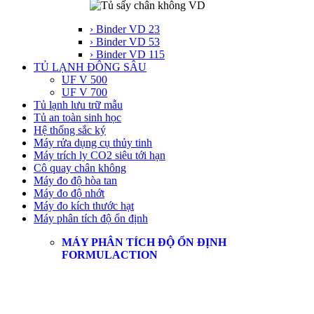
› Binder VD 23
› Binder VD 53
› Binder VD 115
TỦ LẠNH ĐÔNG SÂU
UF V 500
UF V 700
Tủ lạnh lưu trữ mẫu
Tủ an toàn sinh học
Hệ thống sắc ký
Máy rửa dụng cụ thủy tinh
Máy trích ly CO2 siêu tới hạn
Cô quay chân không
Máy đo độ hòa tan
Máy đo độ nhớt
Máy đo kích thước hạt
Máy phân tích độ ổn định
MÁY PHÂN TÍCH ĐỘ ỔN ĐỊNH
FORMULACTION