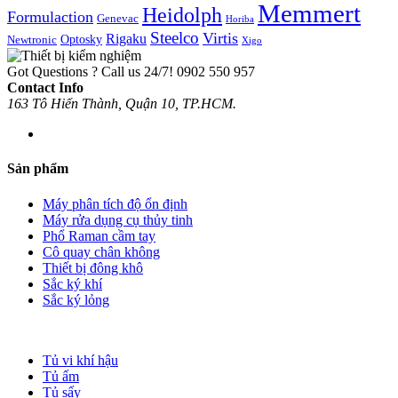
Memmert
Heidolph
Formulaction
Genevac
Horiba
Steelco
Virtis
Rigaku
Optosky
Newtronic
Xigo
Got Questions ? Call us 24/7!
0902 550 957
Contact Info
163 Tô Hiến Thành, Quận 10, TP.HCM.
Sản phẩm
Máy phân tích độ ổn định
Máy rửa dụng cụ thủy tinh
Phổ Raman cầm tay
Cô quay chân không
Thiết bị đông khô
Sắc ký khí
Sắc ký lỏng
Tủ vi khí hậu
Tủ ấm
Tủ sấy