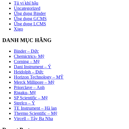
Tủ vi khí hậu
Uncategorized
Ứng dụng Binder
Ứng dụng GCMS
Ứng dụng LCMS
Xigo
DANH MỤC HÃNG
Binder – Đức
Chemictrics- Mỹ
Corning – Mỹ
Dani Instrument – Ý
Heidolph – Đức
Horizon Technology – MỸ
Merck Millipore – Mỹ
Priorclave – Anh
Rigaku- Mỹ
SP Scientific – Mỹ
Steelco – Ý
TE Instrument – Hà lan
Thermo Scientific – Mỹ
Vircell – Tây Ba Nha