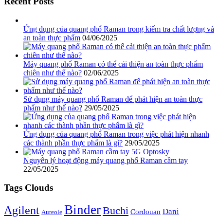
Recent Posts
Ứng dụng của quang phổ Raman trong kiểm tra chất lượng và
an toàn thực phẩm
04/06/2025
Máy quang phổ Raman có thể cải thiện an toàn thực phẩm
chiên như thế nào?
02/06/2025
Sử dụng máy quang phổ Raman để phát hiện an toàn thực
phẩm như thế nào?
29/05/2025
Ứng dụng của quang phổ Raman trong việc phát hiện nhanh
các thành phần thực phẩm là gì?
29/05/2025
Nguyên lý hoạt động máy quang phổ Raman cầm tay
22/05/2025
Tags Clouds
Binder
Agilent
Buchi
Dani
Cordouan
Aureole