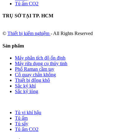
Tủ ấm CO2
TRỤ SỞ TẠI TP. HCM
©
Thiết bị kiểm nghiệm
- All Rights Reserved
Sản phẩm
Máy phân tích độ ổn định
Máy rửa dụng cụ thủy tinh
Phổ Raman cầm tay
Cô quay chân không
Thiết bị đông khô
Sắc ký khí
Sắc ký lỏng
Tủ vi khí hậu
Tủ ấm
Tủ sấy
Tủ ấm CO2