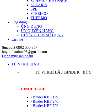
SCHMIDT HAENSCH
SOLARIS
SPE
STEELCO
THERMO
Ứng dụng
ỨNG DỤNG
ỦY QUYỀN HÃNG
HƯỚNG DẪN SỬ DỤNG
Liên hệ
Support
0902 550 957
huynhthanhmt06@gmail.com
Danh mục sản phẩm
TỦ VI KHÍ HẬU
TỦ VI KHÍ HẬU BINDER - ĐỨC
BINDER KBF
› Binder KBF 115
› Binder KBF 240
› Binder KBF 720