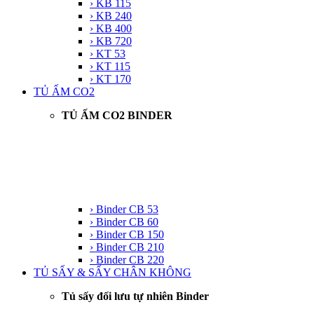
› KB 115
› KB 240
› KB 400
› KB 720
› KT 53
› KT 115
› KT 170
TỦ ẤM CO2
TỦ ẤM CO2 BINDER
› Binder CB 53
› Binder CB 60
› Binder CB 150
› Binder CB 210
› Binder CB 220
TỦ SẤY & SẤY CHÂN KHÔNG
Tủ sấy đối lưu tự nhiên Binder