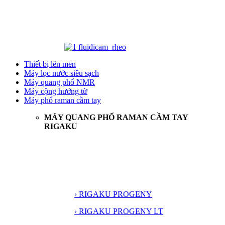
Thiết bị lên men
Máy lọc nước siêu sạch
Máy quang phổ NMR
Máy cộng hưởng từ
Máy phổ raman cầm tay
MÁY QUANG PHỔ RAMAN CẦM TAY
RIGAKU
› RIGAKU PROGENY
› RIGAKU PROGENY LT