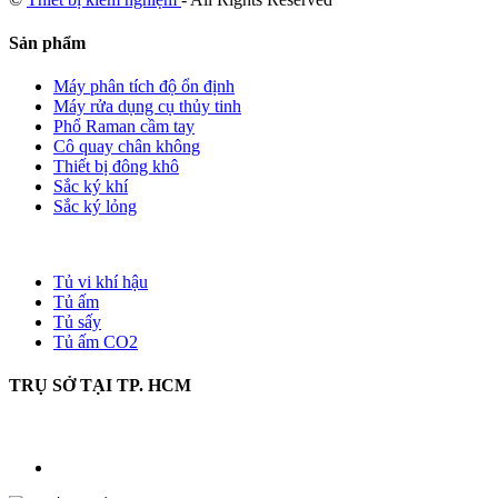
Sản phẩm
Máy phân tích độ ổn định
Máy rửa dụng cụ thủy tinh
Phổ Raman cầm tay
Cô quay chân không
Thiết bị đông khô
Sắc ký khí
Sắc ký lỏng
Tủ vi khí hậu
Tủ ấm
Tủ sấy
Tủ ấm CO2
TRỤ SỞ TẠI TP. HCM