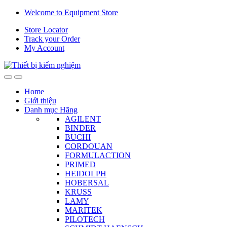
Skip
Skip
Welcome to Equipment Store
to
to
Store Locator
navigation
content
Track your Order
My Account
Home
Giới thiệu
Danh mục Hãng
AGILENT
BINDER
BUCHI
CORDOUAN
FORMULACTION
PRIMED
HEIDOLPH
HOBERSAL
KRUSS
LAMY
MARITEK
PILOTECH