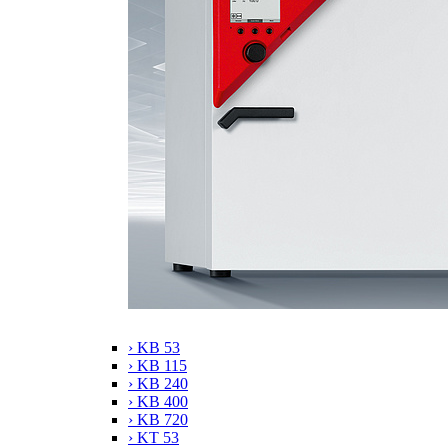
› KB 53
› KB 115
› KB 240
› KB 400
› KB 720
› KT 53