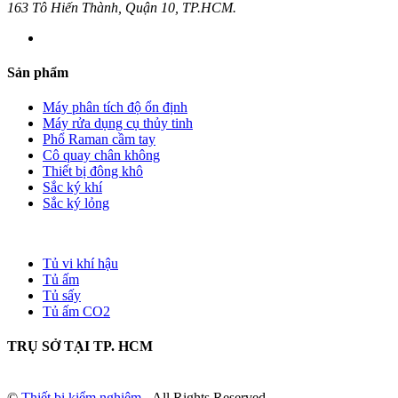
163 Tô Hiến Thành, Quận 10, TP.HCM.
Sản phẩm
Máy phân tích độ ổn định
Máy rửa dụng cụ thủy tinh
Phổ Raman cầm tay
Cô quay chân không
Thiết bị đông khô
Sắc ký khí
Sắc ký lỏng
Tủ vi khí hậu
Tủ ấm
Tủ sấy
Tủ ấm CO2
TRỤ SỞ TẠI TP. HCM
©
Thiết bị kiểm nghiệm
- All Rights Reserved