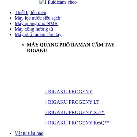
Thiết bị lên men
Máy lọc nước siêu sạch
Máy quang phổ NMR
Máy cộng hưởng từ
Máy phổ raman cầm tay
MÁY QUANG PHỔ RAMAN CẦM TAY
RIGAKU
› RIGAKU PROGENY
› RIGAKU PROGENY LT
› RIGAKU PROGENY X2™
› RIGAKU PROGENY ResQ™
Vật tư tiêu hao