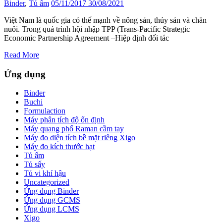
Binder
,
Tủ ấm
05/11/2017
30/08/2021
Việt Nam là quốc gia có thế mạnh về nông sản, thủy sản và chăn
nuôi. Trong quá trình hội nhập TPP (Trans-Pacific Strategic
Economic Partnership Agreement –Hiệp định đối tác
Read More
Ứng dụng
Binder
Buchi
Formulaction
Máy phân tích độ ổn định
Máy quang phổ Raman cầm tay
Máy đo diện tích bề mặt riêng Xigo
Máy đo kích thước hạt
Tủ ấm
Tủ sấy
Tủ vi khí hậu
Uncategorized
Ứng dụng Binder
Ứng dụng GCMS
Ứng dụng LCMS
Xigo