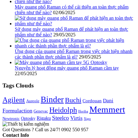
Máy quang phổ Raman có thể cải thiện an toàn thực phẩm
chiên như thế nào?
02/06/2025
Sử dụng máy quang phổ Raman để phát hiện an toàn thực
phẩm như thế nào?
29/05/2025
Ứng dụng của quang phổ Raman trong việc phát hiện nhanh
các thành phần thực phẩm là gì?
29/05/2025
Nguyên lý hoạt động máy quang phổ Raman cầm tay
22/05/2025
Tags Clouds
Binder
Agilent
Buchi
Dani
Cordouan
Aureole
Memmert
Heidolph
Formulaction
Genevac
Horiba
Steelco
Virtis
Rigaku
Optosky
Newtronic
Xigo
Got Questions ? Call us 24/7!
0902 550 957
Contact Info