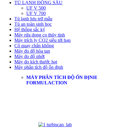
TỦ LẠNH ĐÔNG SÂU
UF V 500
UF V 700
Tủ lạnh lưu trữ mẫu
Tủ an toàn sinh học
Hệ thống sắc ký
Máy rửa dụng cụ thủy tinh
Máy trích ly CO2 siêu tới hạn
Cô quay chân không
Máy đo độ hòa tan
Máy đo độ nhớt
Máy đo kích thước hạt
Máy phân tích độ ổn định
MÁY PHÂN TÍCH ĐỘ ỔN ĐỊNH
FORMULACTION