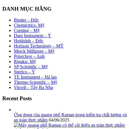
DANH MỤC HÃNG
Binder – Đức
Chemictrics- Mỹ
Corning – Mỹ
Dani Instrument – Ý
Heidolph – Đức
Horizon Technology – MỸ
Merck Millipore – Mỹ
Priorclave – Anh
Rigaku- Mỹ
SP Scientific – Mỹ
Steelco – Ý
TE Instrument – Hà lan
Thermo Scientific – Mỹ
Vircell – Tây Ba Nha
Recent Posts
Ứng dụng của quang phổ Raman trong kiểm tra chất lượng và
an toàn thực phẩm
04/06/2025