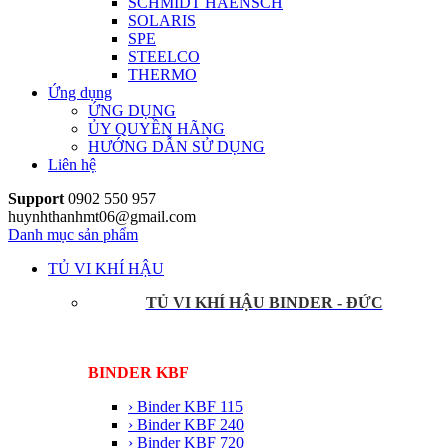
SCHMIDT HAENSCH
SOLARIS
SPE
STEELCO
THERMO
Ứng dụng
ỨNG DỤNG
ỦY QUYỀN HÃNG
HƯỚNG DẪN SỬ DỤNG
Liên hệ
Support
0902 550 957
huynhthanhmt06@gmail.com
Danh mục sản phẩm
TỦ VI KHÍ HẬU
TỦ VI KHÍ HẬU BINDER - ĐỨC
BINDER KBF
› Binder KBF 115
› Binder KBF 240
› Binder KBF 720