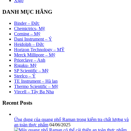
Xigo
DANH MỤC HÃNG
Binder – Đức
Chemictrics- Mỹ
Corning – Mỹ
Dani Instrument – Ý
Heidolph – Đức
Horizon Technology – MỸ
Merck Millipore – Mỹ
Priorclave – Anh
Rigaku- Mỹ
SP Scientific – Mỹ
Steelco – Ý
TE Instrument – Hà lan
Thermo Scientific – Mỹ
Vircell – Tây Ba Nha
Recent Posts
Ứng dụng của quang phổ Raman trong kiểm tra chất lượng và
an toàn thực phẩm
04/06/2025