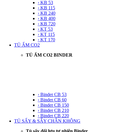
› KB 53
› KB 115
› KB 240
› KB 400
› KB 720
› KT 53
› KT 115
› KT 170
TỦ ẤM CO2
TỦ ẤM CO2 BINDER
› Binder CB 53
› Binder CB 60
› Binder CB 150
› Binder CB 210
› Binder CB 220
TỦ SẤY & SẤY CHÂN KHÔNG
Tủ sấy đối lưu tự nhiên Binder