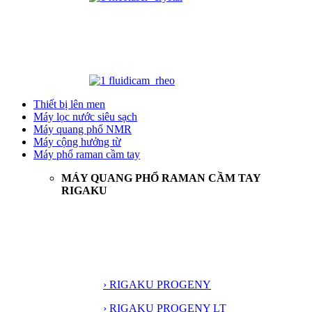
Thiết bị lên men
Máy lọc nước siêu sạch
Máy quang phổ NMR
Máy cộng hưởng từ
Máy phổ raman cầm tay
MÁY QUANG PHỔ RAMAN CẦM TAY
RIGAKU
› RIGAKU PROGENY
› RIGAKU PROGENY LT