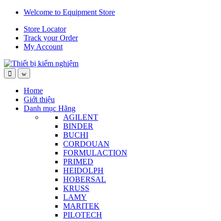
Skip
Skip
Welcome to Equipment Store
to
to
Store Locator
navigation
content
Track your Order
My Account
Home
Giới thiệu
Danh mục Hãng
AGILENT
BINDER
BUCHI
CORDOUAN
FORMULACTION
PRIMED
HEIDOLPH
HOBERSAL
KRUSS
LAMY
MARITEK
PILOTECH