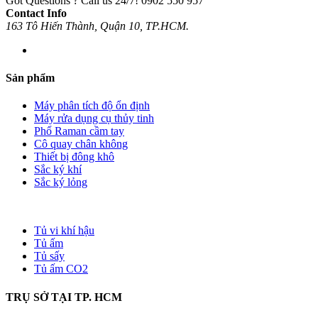
Got Questions ? Call us 24/7!
0902 550 957
Contact Info
163 Tô Hiến Thành, Quận 10, TP.HCM.
Sản phẩm
Máy phân tích độ ổn định
Máy rửa dụng cụ thủy tinh
Phổ Raman cầm tay
Cô quay chân không
Thiết bị đông khô
Sắc ký khí
Sắc ký lỏng
Tủ vi khí hậu
Tủ ấm
Tủ sấy
Tủ ấm CO2
TRỤ SỞ TẠI TP. HCM