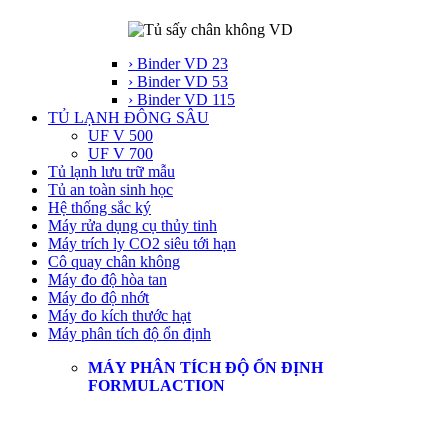
› Binder VD 23
› Binder VD 53
› Binder VD 115
TỦ LẠNH ĐÔNG SÂU
UF V 500
UF V 700
Tủ lạnh lưu trữ mẫu
Tủ an toàn sinh học
Hệ thống sắc ký
Máy rửa dụng cụ thủy tinh
Máy trích ly CO2 siêu tới hạn
Cô quay chân không
Máy đo độ hòa tan
Máy đo độ nhớt
Máy đo kích thước hạt
Máy phân tích độ ổn định
MÁY PHÂN TÍCH ĐỘ ỔN ĐỊNH
FORMULACTION