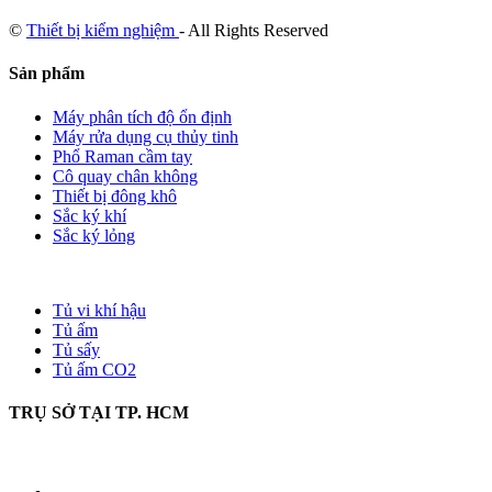
©
Thiết bị kiểm nghiệm
- All Rights Reserved
Sản phẩm
Máy phân tích độ ổn định
Máy rửa dụng cụ thủy tinh
Phổ Raman cầm tay
Cô quay chân không
Thiết bị đông khô
Sắc ký khí
Sắc ký lỏng
Tủ vi khí hậu
Tủ ấm
Tủ sấy
Tủ ấm CO2
TRỤ SỞ TẠI TP. HCM