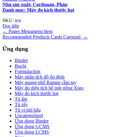
Nhà sản xuất: Cordouan, Pháp
Danh mục:
Máy đo kích thước hạt
SKU: n/a
Đọc tiếp
Điều
←
Pages Megamenu Item
Recommended Products Cards Carousel
→
hướng
bài
Ứng dụng
viết
Binder
Buchi
Formulaction
Máy phân tích độ ổn định
Máy quang phổ Raman cầm tay
Máy đo diện tích bề mặt riêng Xigo
Máy đo kích thước hạt
Tủ ấm
Tủ sấy
Tủ vi khí hậu
Uncategorized
Ứng dụng Binder
Ứng dụng GCMS
Ứng dụng LCMS