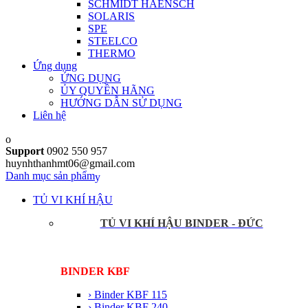
SCHMIDT HAENSCH
SOLARIS
SPE
STEELCO
THERMO
Ứng dụng
ỨNG DỤNG
ỦY QUYỀN HÃNG
HƯỚNG DẪN SỬ DỤNG
Liên hệ
Support
0902 550 957
huynhthanhmt06@gmail.com
Danh mục sản phẩm
TỦ VI KHÍ HẬU
TỦ VI KHÍ HẬU BINDER - ĐỨC
BINDER KBF
› Binder KBF 115
› Binder KBF 240