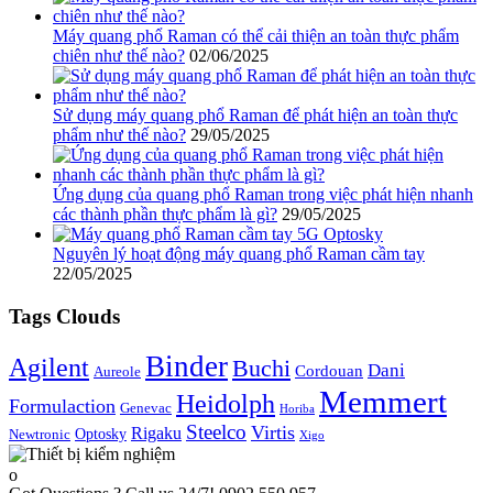
Máy quang phổ Raman có thể cải thiện an toàn thực phẩm
chiên như thế nào?
02/06/2025
Sử dụng máy quang phổ Raman để phát hiện an toàn thực
phẩm như thế nào?
29/05/2025
Ứng dụng của quang phổ Raman trong việc phát hiện nhanh
các thành phần thực phẩm là gì?
29/05/2025
Nguyên lý hoạt động máy quang phổ Raman cầm tay
22/05/2025
Tags Clouds
Binder
Agilent
Buchi
Dani
Cordouan
Aureole
Memmert
Heidolph
Formulaction
Genevac
Horiba
Steelco
Virtis
Rigaku
Optosky
Newtronic
Xigo