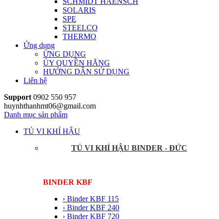
SCHMIDT HAENSCH
SOLARIS
SPE
STEELCO
THERMO
Ứng dụng
ỨNG DỤNG
ỦY QUYỀN HÃNG
HƯỚNG DẪN SỬ DỤNG
Liên hệ
Support
0902 550 957
huynhthanhmt06@gmail.com
Danh mục sản phẩm
TỦ VI KHÍ HẬU
TỦ VI KHÍ HẬU BINDER - ĐỨC
BINDER KBF
› Binder KBF 115
› Binder KBF 240
› Binder KBF 720