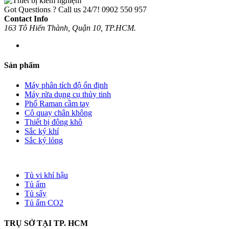
Got Questions ? Call us 24/7!
0902 550 957
Contact Info
163 Tô Hiến Thành, Quận 10, TP.HCM.
Sản phẩm
Máy phân tích độ ổn định
Máy rửa dụng cụ thủy tinh
Phổ Raman cầm tay
Cô quay chân không
Thiết bị đông khô
Sắc ký khí
Sắc ký lỏng
Tủ vi khí hậu
Tủ ấm
Tủ sấy
Tủ ấm CO2
TRỤ SỞ TẠI TP. HCM