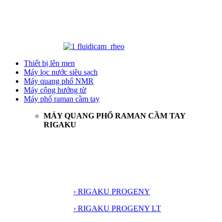
Thiết bị lên men
Máy lọc nước siêu sạch
Máy quang phổ NMR
Máy cộng hưởng từ
Máy phổ raman cầm tay
MÁY QUANG PHỔ RAMAN CẦM TAY
RIGAKU
› RIGAKU PROGENY
› RIGAKU PROGENY LT