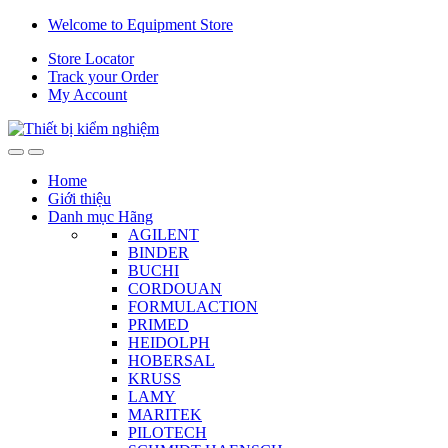
Skip
Skip
Welcome to Equipment Store
to
to
Store Locator
navigation
content
Track your Order
My Account
Home
Giới thiệu
Danh mục Hãng
AGILENT
BINDER
BUCHI
CORDOUAN
FORMULACTION
PRIMED
HEIDOLPH
HOBERSAL
KRUSS
LAMY
MARITEK
PILOTECH