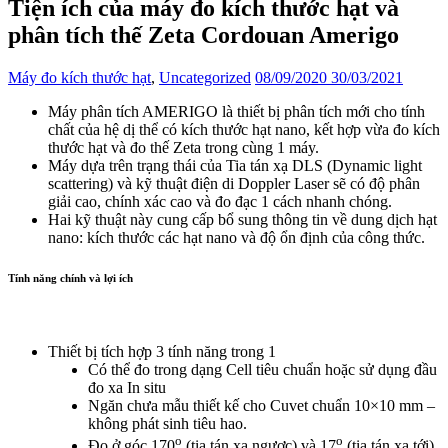
Tiện ích của máy đo kích thước hạt và
phân tích thế Zeta Cordouan Amerigo
Máy đo kích thước hạt
,
Uncategorized
08/09/2020
30/03/2021
Máy phân tích AMERIGO là thiết bị phân tích mới cho tính
chất của hệ dị thể có kích thước hạt nano, kết hợp vừa đo kích
thước hạt và đo thế Zeta trong cùng 1 máy.
Máy dựa trên trạng thái của Tia tán xạ DLS (Dynamic light
scattering) và kỹ thuật điện di Doppler Laser sẽ có độ phân
giải cao, chính xác cao và đo đạc 1 cách nhanh chóng.
Hai kỹ thuật này cung cấp bổ sung thông tin về dung dịch hạt
nano: kích thước các hạt nano và độ ổn định của công thức.
Tính năng chính và lợi ích
Thiết bị tích hợp 3 tính năng trong 1
Có thể đo trong dạng Cell tiêu chuẩn hoặc sử dụng đầu
đo xa In situ
Ngăn chưa mẫu thiết kế cho Cuvet chuẩn 10×10 mm –
không phát sinh tiêu hao.
o
o
Đo ở góc 170
(tia tán xạ ngược) và 17
(tia tán xạ tới)