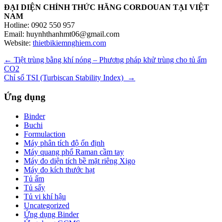
ĐẠI DIỆN
CHÍNH THỨC HÃNG
CORDOUAN
TẠI VIỆT
NAM
Hotline: 0902 550 957
Email: huynhthanhmt06@gmail.com
Website:
thietbikiemnghiem.com
Điều
←
Tiệt trùng bằng khí nóng – Phương pháp khử trùng cho tủ ấm
CO2
hướng
Chỉ số TSI (Turbiscan Stability Index)
→
bài
Ứng dụng
viết
Binder
Buchi
Formulaction
Máy phân tích độ ổn định
Máy quang phổ Raman cầm tay
Máy đo diện tích bề mặt riêng Xigo
Máy đo kích thước hạt
Tủ ấm
Tủ sấy
Tủ vi khí hậu
Uncategorized
Ứng dụng Binder