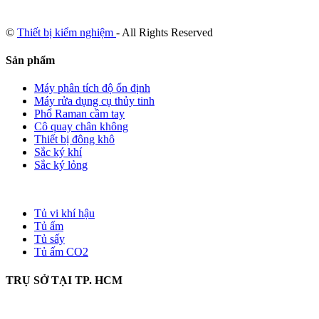
©
Thiết bị kiểm nghiệm
- All Rights Reserved
Sản phẩm
Máy phân tích độ ổn định
Máy rửa dụng cụ thủy tinh
Phổ Raman cầm tay
Cô quay chân không
Thiết bị đông khô
Sắc ký khí
Sắc ký lỏng
Tủ vi khí hậu
Tủ ấm
Tủ sấy
Tủ ấm CO2
TRỤ SỞ TẠI TP. HCM