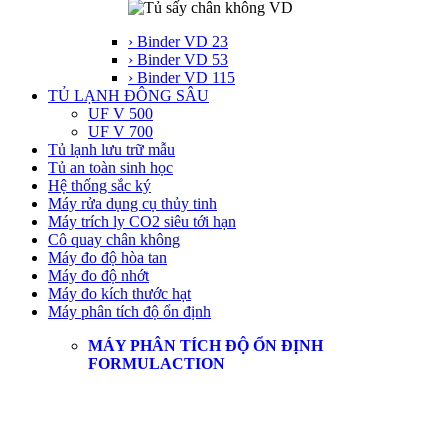
› Binder VD 23
› Binder VD 53
› Binder VD 115
TỦ LẠNH ĐÔNG SÂU
UF V 500
UF V 700
Tủ lạnh lưu trữ mẫu
Tủ an toàn sinh học
Hệ thống sắc ký
Máy rửa dụng cụ thủy tinh
Máy trích ly CO2 siêu tới hạn
Cô quay chân không
Máy đo độ hòa tan
Máy đo độ nhớt
Máy đo kích thước hạt
Máy phân tích độ ổn định
MÁY PHÂN TÍCH ĐỘ ỔN ĐỊNH
FORMULACTION