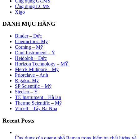
Ứng dụng GCMS
Ứng dụng LCMS
Xigo
DANH MỤC HÃNG
Binder – Đức
Chemictrics- Mỹ
Corning – Mỹ
Dani Instrument – Ý
Heidolph – Đức
Horizon Technology – MỸ
Merck Millipore – Mỹ
Priorclave – Anh
Rigaku- Mỹ
SP Scientific – Mỹ
Steelco – Ý
TE Instrument – Hà lan
Thermo Scientific – Mỹ
Vircell – Tây Ba Nha
Recent Posts
Ứng dụng của quang phổ Raman trong kiểm tra chất lượng và