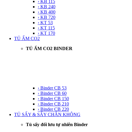
› KB 115
› KB 240
› KB 400
› KB 720
› KT 53
› KT 115
› KT 170
TỦ ẤM CO2
TỦ ẤM CO2 BINDER
› Binder CB 53
› Binder CB 60
› Binder CB 150
› Binder CB 210
› Binder CB 220
TỦ SẤY & SẤY CHÂN KHÔNG
Tủ sấy đối lưu tự nhiên Binder