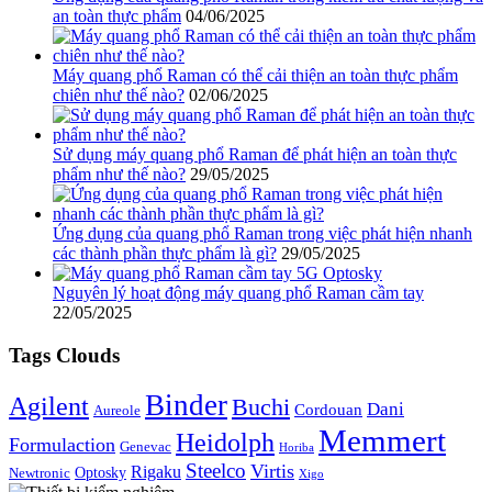
an toàn thực phẩm
04/06/2025
Máy quang phổ Raman có thể cải thiện an toàn thực phẩm
chiên như thế nào?
02/06/2025
Sử dụng máy quang phổ Raman để phát hiện an toàn thực
phẩm như thế nào?
29/05/2025
Ứng dụng của quang phổ Raman trong việc phát hiện nhanh
các thành phần thực phẩm là gì?
29/05/2025
Nguyên lý hoạt động máy quang phổ Raman cầm tay
22/05/2025
Tags Clouds
Binder
Agilent
Buchi
Dani
Cordouan
Aureole
Memmert
Heidolph
Formulaction
Genevac
Horiba
Steelco
Virtis
Rigaku
Optosky
Newtronic
Xigo