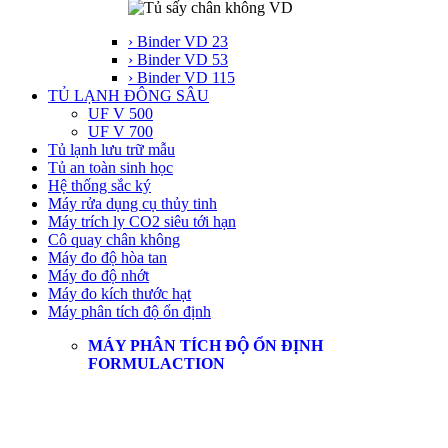
› Binder VD 23
› Binder VD 53
› Binder VD 115
TỦ LẠNH ĐÔNG SÂU
UF V 500
UF V 700
Tủ lạnh lưu trữ mẫu
Tủ an toàn sinh học
Hệ thống sắc ký
Máy rửa dụng cụ thủy tinh
Máy trích ly CO2 siêu tới hạn
Cô quay chân không
Máy đo độ hòa tan
Máy đo độ nhớt
Máy đo kích thước hạt
Máy phân tích độ ổn định
MÁY PHÂN TÍCH ĐỘ ỔN ĐỊNH
FORMULACTION