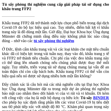
Tủ sấy phòng thí nghiệm cung cấp giải pháp tái sử dụng cho
khẩu trang FFP2
Khẩu trang FFP2 đã trở thành một lựa chọn phổ biến trong đại dịch
Covid-19 do bộ lọc hiệu quả cao. Tuy nhiên, điểm bất lợi vì khẩu
trang này là đồ dùng một lần. Giờ đây, Đại học Khoa học Ứng dụng
Münster đã chứng minh rằng điều này không phải lúc nào cũng
đúng – nhờ vào các
tủ sấy phòng thí nghiệm
Ở Đức, lệnh cấm khẩu trang vải và các loại khăn che mặt tiêu chuẩn
khác đã có hiệu lực trong vài tuần nay, thay vào đó, khẩu trang y tế
và FFP2 trở thành tiêu chuẩn. Chi phí của việc đeo khẩu trang này
có thể tăng lên nhanh chóng nếu chúng phải được thay thế mỗi
ngày. Tuy nhiên, triển vọng tái sử dụng chúng mang lại vấn đề an
toàn thậm chí còn cấp bách hơn. Khẩu trang FFP2 có thể vẫn còn
hiệu quả nếu nó được sử dụng nhiều hơn một lần không?
Đây chính xác là câu hỏi mà các nhà nghiên cứu tại Đại học Khoa
học Ứng dụng Münster đặt ra trong một dự án phòng thí nghiệm
bảo mật cao nhằm theo dõi hành vi của vi rút và vi khuẩn. Đi kèm
với công việc của họ là một bộ dụng cụ hữu ích:
Tủ sấy
BINDER
cho phép họ xác định rằng phần lớn các virut Covid-19 bị tiêu diệt
sau 60 phút tiếp xúc với nhiệt độ 80 °C. Khám phá quan trọng này