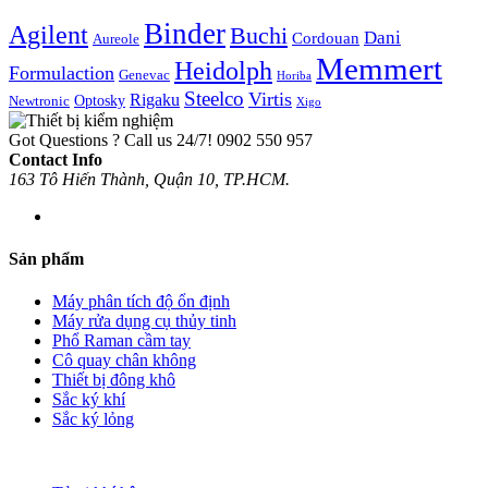
Binder
Agilent
Buchi
Dani
Cordouan
Aureole
Memmert
Heidolph
Formulaction
Genevac
Horiba
Steelco
Virtis
Rigaku
Optosky
Newtronic
Xigo
Got Questions ? Call us 24/7!
0902 550 957
Contact Info
163 Tô Hiến Thành, Quận 10, TP.HCM.
Sản phẩm
Máy phân tích độ ổn định
Máy rửa dụng cụ thủy tinh
Phổ Raman cầm tay
Cô quay chân không
Thiết bị đông khô
Sắc ký khí
Sắc ký lỏng