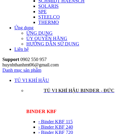
SCHMIDT HAENSCH
SOLARIS
SPE
STEELCO
THERMO
Ứng dụng
ỨNG DỤNG
ỦY QUYỀN HÃNG
HƯỚNG DẪN SỬ DỤNG
Liên hệ
Support
0902 550 957
huynhthanhmt06@gmail.com
Danh mục sản phẩm
TỦ VI KHÍ HẬU
TỦ VI KHÍ HẬU BINDER - ĐỨC
BINDER KBF
› Binder KBF 115
› Binder KBF 240
› Binder KBF 720