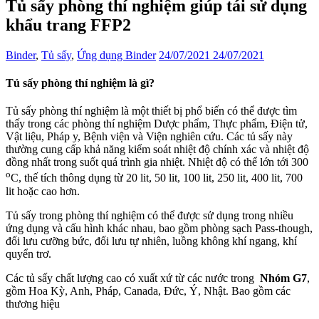
Tủ sấy phòng thí nghiệm giúp tái sử dụng
khẩu trang FFP2
Binder
,
Tủ sấy
,
Ứng dụng Binder
24/07/2021
24/07/2021
Tủ sấy phòng thí nghiệm là gì?
Tủ sấy phòng thí nghiệm là một thiết bị phổ biến có thể được tìm
thấy trong các phòng thí nghiệm Dược phẩm, Thực phẩm, Điện tử,
Vật liệu, Pháp y, Bệnh viện và Viện nghiên cứu. Các tủ sấy này
thường cung cấp khả năng kiểm soát nhiệt độ chính xác và nhiệt độ
đồng nhất trong suốt quá trình gia nhiệt. Nhiệt độ có thể lớn tới 300
o
C, thế tích thông dụng từ 20 lit, 50 lit, 100 lit, 250 lit, 400 lit, 700
lit hoặc cao hơn.
Tủ sấy trong phòng thí nghiệm có thể được sử dụng trong nhiều
ứng dụng và cấu hình khác nhau, bao gồm phòng sạch Pass-though,
đối lưu cưỡng bức, đối lưu tự nhiên, luồng không khí ngang, khí
quyển trơ.
Các tủ sấy chất lượng cao có xuất xứ từ các nước trong
Nhóm G7
,
gồm Hoa Kỳ, Anh, Pháp, Canada, Đức, Ý, Nhật. Bao gồm các
thương hiệu