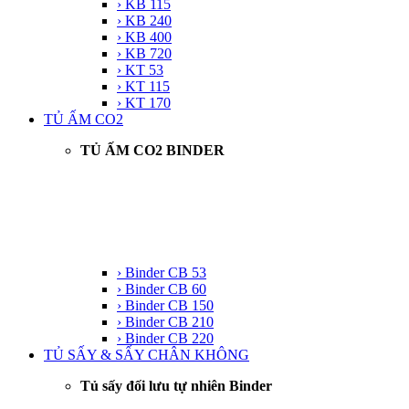
› KB 115
› KB 240
› KB 400
› KB 720
› KT 53
› KT 115
› KT 170
TỦ ẤM CO2
TỦ ẤM CO2 BINDER
› Binder CB 53
› Binder CB 60
› Binder CB 150
› Binder CB 210
› Binder CB 220
TỦ SẤY & SẤY CHÂN KHÔNG
Tủ sấy đối lưu tự nhiên Binder