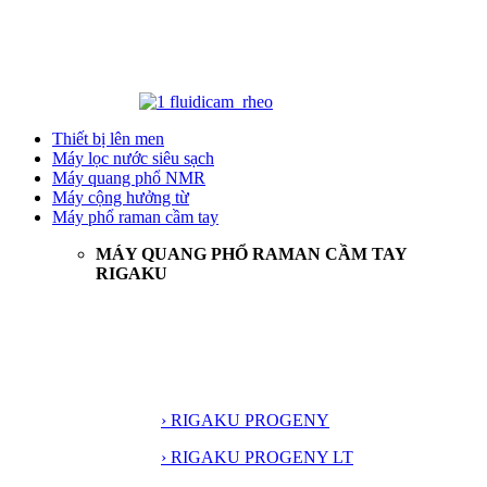
Thiết bị lên men
Máy lọc nước siêu sạch
Máy quang phổ NMR
Máy cộng hưởng từ
Máy phổ raman cầm tay
MÁY QUANG PHỔ RAMAN CẦM TAY
RIGAKU
› RIGAKU PROGENY
› RIGAKU PROGENY LT