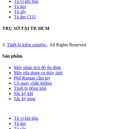
Tủ vi khí hậu
Tủ ấm
Tủ sấy
Tủ ấm CO2
TRỤ SỞ TẠI TP. HCM
©
Thiết bị kiểm nghiệm
- All Rights Reserved
Sản phẩm
Máy phân tích độ ổn định
Máy rửa dụng cụ thủy tinh
Phổ Raman cầm tay
Cô quay chân không
Thiết bị đông khô
Sắc ký khí
Sắc ký lỏng
Tủ vi khí hậu
Tủ ấm
Tủ sấy