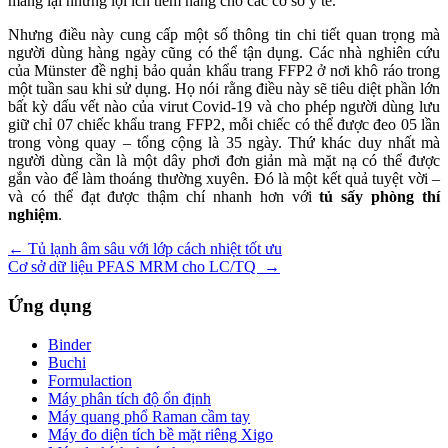
mang lại những lợi ích tiềm năng cho các cơ sở y tế.
Nhưng điều này cung cấp một số thông tin chi tiết quan trọng mà
người dùng hàng ngày cũng có thể tận dụng. Các nhà nghiên cứu
của Münster đề nghị bảo quản khẩu trang FFP2 ở nơi khô ráo trong
một tuần sau khi sử dụng. Họ nói rằng điều này sẽ tiêu diệt phần lớn
bất kỳ dấu vết nào của virut Covid-19 và cho phép người dùng lưu
giữ chỉ 07 chiếc khẩu trang FFP2, mỗi chiếc có thể được đeo 05 lần
trong vòng quay – tổng cộng là 35 ngày. Thứ khác duy nhất mà
người dùng cần là một dây phơi đơn giản mà mặt nạ có thể được
gắn vào để làm thoáng thường xuyên. Đó là một kết quả tuyệt vời –
và có thể đạt được thậm chí nhanh hơn với
tủ sấy phòng thí
nghiệm
.
Điều
←
Tủ lạnh âm sâu với lớp cách nhiệt tốt ưu
Cơ sở dữ liệu PFAS MRM cho LC/TQ
→
hướng
bài
Ứng dụng
viết
Binder
Buchi
Formulaction
Máy phân tích độ ổn định
Máy quang phổ Raman cầm tay
Máy đo diện tích bề mặt riêng Xigo