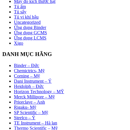
Máy đo kích thước hạt
Tủ ấm
Tủ sấy
Tủ vi khí hậu
Uncategorized
Ứng dụng Binder
Ứng dụng GCMS
Ứng dụng LCMS
Xigo
DANH MỤC HÃNG
Binder – Đức
Chemictrics- Mỹ
Corning – Mỹ
Dani Instrument – Ý
Heidolph – Đức
Horizon Technology – MỸ
Merck Millipore – Mỹ
Priorclave – Anh
Rigaku- Mỹ
SP Scientific – Mỹ
Steelco – Ý
TE Instrument – Hà lan
Thermo Scientific – Mỹ