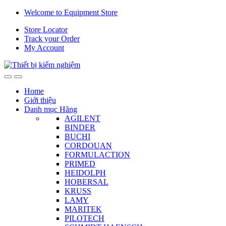
Skip
Skip
Welcome to Equipment Store
to
to
Store Locator
navigation
content
Track your Order
My Account
Home
Giới thiệu
Danh mục Hãng
AGILENT
BINDER
BUCHI
CORDOUAN
FORMULACTION
PRIMED
HEIDOLPH
HOBERSAL
KRUSS
LAMY
MARITEK
PILOTECH