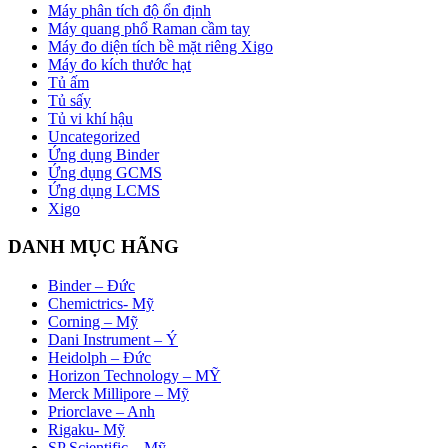
Máy phân tích độ ổn định
Máy quang phổ Raman cầm tay
Máy đo diện tích bề mặt riêng Xigo
Máy đo kích thước hạt
Tủ ấm
Tủ sấy
Tủ vi khí hậu
Uncategorized
Ứng dụng Binder
Ứng dụng GCMS
Ứng dụng LCMS
Xigo
DANH MỤC HÃNG
Binder – Đức
Chemictrics- Mỹ
Corning – Mỹ
Dani Instrument – Ý
Heidolph – Đức
Horizon Technology – MỸ
Merck Millipore – Mỹ
Priorclave – Anh
Rigaku- Mỹ
SP Scientific – Mỹ