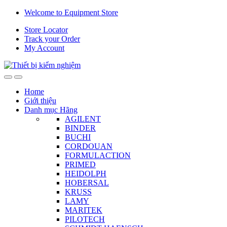
Skip
Skip
Welcome to Equipment Store
to
to
Store Locator
navigation
content
Track your Order
My Account
Home
Giới thiệu
Danh mục Hãng
AGILENT
BINDER
BUCHI
CORDOUAN
FORMULACTION
PRIMED
HEIDOLPH
HOBERSAL
KRUSS
LAMY
MARITEK
PILOTECH