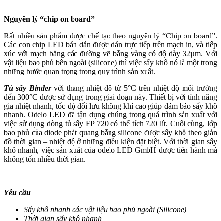
Nguyên lý “chip on board”
Rất nhiều sản phẩm được chế tạo theo nguyên lý “Chip on board”.
Các con chip LED bán dẫn được dán trực tiếp trên mạch in, và tiếp
xúc với mạch bằng các đường vẽ bằng vàng có độ dày 32µm. Với
vật liệu bao phủ bên ngoài (silicone) thì việc sấy khô nó là một trong
những bước quan trọng trong quy trình sản xuất.
Tủ sấy Binder
với thang nhiệt độ từ 5°C trên nhiệt độ môi trường
đến 300°C được sử dụng trong giai đoạn này. Thiết bị với tính năng
gia nhiệt nhanh, tốc độ đối lưu không khí cao giúp đảm bảo sấy khô
nhanh. Odelo LED đã tận dụng chúng trong quá trình sản xuất với
việc sử dụng dòng tủ sấy FP 720 có thể tích 720 lít. Cuối cùng, lớp
bao phủ của diode phát quang bằng silicone được sấy khô theo giản
đồ thời gian – nhiệt độ ở những điều kiện đặt biệt. Với thời gian sấy
khô nhanh, việc sản xuất của odelo LED GmbH được tiến hành mà
không tốn nhiều thời gian.
Yêu cầu
Sấy khô nhanh các vật liệu bao phủ ngoài (Silicone)
Thời gian sấy khô nhanh