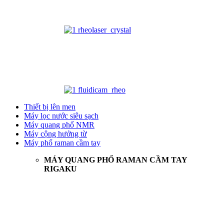
Thiết bị lên men
Máy lọc nước siêu sạch
Máy quang phổ NMR
Máy cộng hưởng từ
Máy phổ raman cầm tay
MÁY QUANG PHỔ RAMAN CẦM TAY
RIGAKU