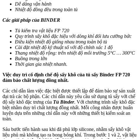
Dễ dàng vận hành
Nhiệt độ đồng đều trong toàn tủ
Các giải pháp của BINDER
Tủ kiểm tra vật liệu FP 720
Quy trình sấy khô đặc hiệu với dòng khí đối lưu cưỡng bức
Điều kiện nhiệt độ giống nhau trong toàn bộ tủ
Cài đặt nhiệt độ kỹ thuật số với độ chính xác 1 độ
Thang nhiệt độ rộng: trên nhiệt độ môi trường 5°C … 300°C
Buồng trong lớn
Thời gian gia nhiệt nhanh.
Việc duy trì cố định chế độ sấy khô của tủ sấy Binder FP 720
đảm bảo chất lượng đồng nhất.
Các chỉ dẫn làm việc đặc biệt được thiết lập để đảm bảo sự sản xuất
đại trà các bộ phận. Các chỉ dẫn này yêu cầu sử dụng tủ sấy với chế
độ sấy khô đặc trưng của
Tủ Binder
. Với chương trình sấy khô đặc
biệt nhằm duy trì chất lượng đồng nhất. Mỗi công nhân được huấn
luyện dựa trên những chỉ dẫn này với những thiết bị kiểm soát an
toàn.
Sáu bước tiến hành sau khi đã phủ lớp silicone, nhằm sấy khô vật
liệu phủ mà không tạo ra bong bóng khí. Trong bước 1 và 2, vật liệu