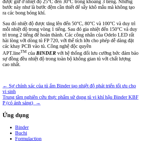
được giữ ở nhiệt độ 25°C đến 30°C trong khoảng 3 tiếng. Những
bước này như là bước đệm cần thiết để sấy khô mẫu mà không tạo
ra các bong bóng khí.
Sau đó nhiệt độ được tăng lên đến 50°C, 80°C và 100°C và duy trì
mỗi nhiệt độ trong vòng 1 tiếng. Sau đó gia nhiệt đến 150°C và duy
trì trong 2 tiếng để hoàn thành. Các công nhân của Odelo LED rất
hài lòng với dòng tủ FP 720, với thể tích lớn cho phép dễ dàng đặt
các khay PCB vào tủ. Công nghệ độc quyền
TM
APT.line
của
BINDER
với hệ thống đối lưu cưỡng bức đảm bảo
sự đồng đều nhiệt độ trong toàn bộ không gian tủ với chất lượng
cao nhất.
Điều
←
Sự chính xác của tủ ấm Binder tạo nhiệt độ phát triển tối ưu cho
vi sinh
hướng
Trung tâm nghiên cứu thực phẩm sử dụng tủ vi khí hậu Binder KBF
bài
P (có ánh sáng)
→
viết
Ứng dụng
Binder
Buchi
Formulaction