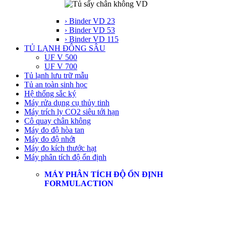
› Binder VD 23
› Binder VD 53
› Binder VD 115
TỦ LẠNH ĐÔNG SÂU
UF V 500
UF V 700
Tủ lạnh lưu trữ mẫu
Tủ an toàn sinh học
Hệ thống sắc ký
Máy rửa dụng cụ thủy tinh
Máy trích ly CO2 siêu tới hạn
Cô quay chân không
Máy đo độ hòa tan
Máy đo độ nhớt
Máy đo kích thước hạt
Máy phân tích độ ổn định
MÁY PHÂN TÍCH ĐỘ ỔN ĐỊNH
FORMULACTION