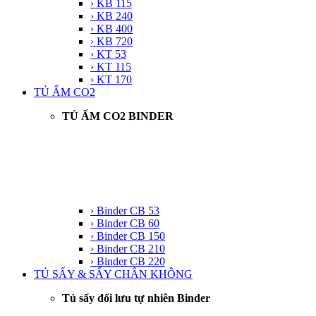
› KB 115
› KB 240
› KB 400
› KB 720
› KT 53
› KT 115
› KT 170
TỦ ẤM CO2
TỦ ẤM CO2 BINDER
› Binder CB 53
› Binder CB 60
› Binder CB 150
› Binder CB 210
› Binder CB 220
TỦ SẤY & SẤY CHÂN KHÔNG
Tủ sấy đối lưu tự nhiên Binder