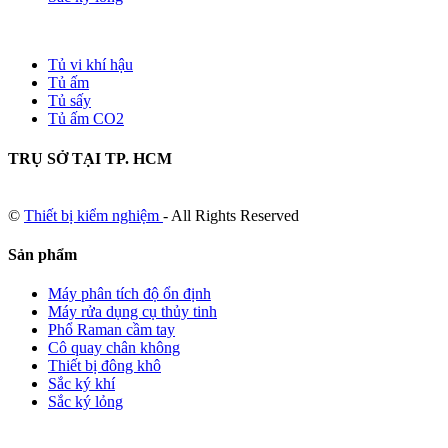
Tủ vi khí hậu
Tủ ấm
Tủ sấy
Tủ ấm CO2
TRỤ SỞ TẠI TP. HCM
©
Thiết bị kiểm nghiệm
- All Rights Reserved
Sản phẩm
Máy phân tích độ ổn định
Máy rửa dụng cụ thủy tinh
Phổ Raman cầm tay
Cô quay chân không
Thiết bị đông khô
Sắc ký khí
Sắc ký lỏng