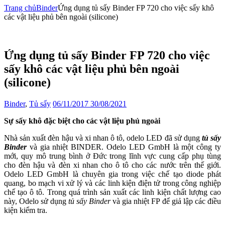
Trang chủ
Binder
Ứng dụng tủ sấy Binder FP 720 cho việc sấy khô
các vật liệu phủ bên ngoài (silicone)
Ứng dụng tủ sấy Binder FP 720 cho việc
sấy khô các vật liệu phủ bên ngoài
(silicone)
Binder
,
Tủ sấy
06/11/2017
30/08/2021
Sự sấy khô đặc biệt cho các vật liệu phủ ngoài
Nhà sản xuất đèn hậu và xi nhan ô tô, odelo LED đã sử dụng
tủ sấy
Binder
và gia nhiệt BINDER. Odelo LED GmbH là một công ty
mới, quy mô trung bình ở Đức trong lĩnh vực cung cấp phụ tùng
cho đèn hậu và đèn xi nhan cho ô tô cho các nước trên thế giới.
Odelo LED GmbH là chuyên gia trong việc chế tạo diode phát
quang, bo mạch vi xử lý và các linh kiện điện tử trong công nghiệp
chế tạo ô tô. Trong quá trình sản xuất các linh kiện chất lượng cao
này, Odelo sử dụng
tủ sấy Binder
và gia nhiệt FP để giả lập các điều
kiện kiểm tra.