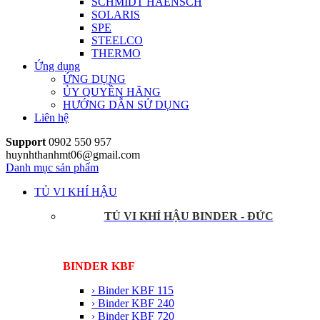
SCHMIDT HAENSCH
SOLARIS
SPE
STEELCO
THERMO
Ứng dụng
ỨNG DỤNG
ỦY QUYỀN HÃNG
HƯỚNG DẪN SỬ DỤNG
Liên hệ
Support
0902 550 957
huynhthanhmt06@gmail.com
Danh mục sản phẩm
TỦ VI KHÍ HẬU
TỦ VI KHÍ HẬU BINDER - ĐỨC
BINDER KBF
› Binder KBF 115
› Binder KBF 240
› Binder KBF 720