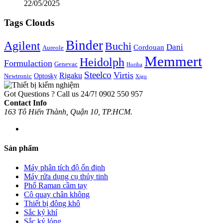
22/05/2025
Tags Clouds
Binder
Agilent
Buchi
Dani
Cordouan
Aureole
Memmert
Heidolph
Formulaction
Genevac
Horiba
Steelco
Virtis
Rigaku
Optosky
Newtronic
Xigo
Got Questions ? Call us 24/7!
0902 550 957
Contact Info
163 Tô Hiến Thành, Quận 10, TP.HCM.
Sản phẩm
Máy phân tích độ ổn định
Máy rửa dụng cụ thủy tinh
Phổ Raman cầm tay
Cô quay chân không
Thiết bị đông khô
Sắc ký khí
Sắc ký lỏng